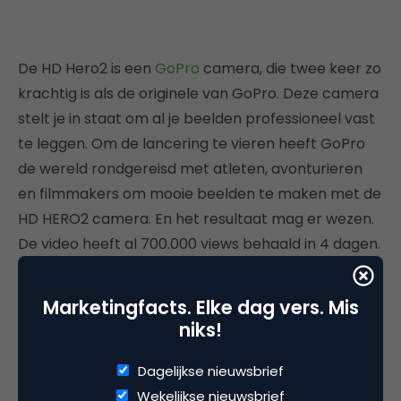
De HD Hero2 is een
GoPro
camera, die twee keer zo
krachtig is als de originele van GoPro. Deze camera
stelt je in staat om al je beelden professioneel vast
te leggen. Om de lancering te vieren heeft GoPro
de wereld rondgereisd met atleten, avonturieren
en filmmakers om mooie beelden te maken met de
HD HERO2 camera. En het resultaat mag er wezen.
De video heeft al 700.000 views behaald in 4 dagen.
Voor meer inspiratie kan je kijken op het
GoPRo
kanaal
.
Marketingfacts. Elke dag vers. Mis
niks!
Duck Sauce – Big Bad Wolf
Dagelijkse nieuwsbrief
Wekelijkse nieuwsbrief