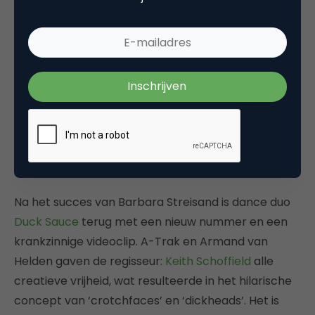
Na het succes van Barbara Streisand is dance duo
Duck Sauce
terug met een nieuw nummer en een
krankzinnige videoclip. A-Trak en Armand van
Helden gaven de regisseur:
Keith Schoffield
alle
creatieve vrijheid, wat resulteerde in het hilarische
concept van ‘crotchfaces’ en ‘dickheads’. Het is