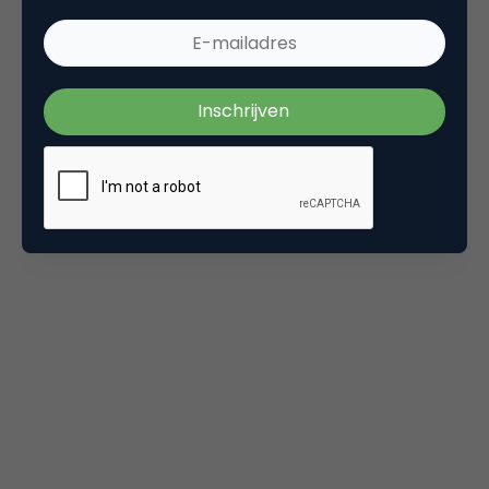
en waren nieuwsgierig waar de honden vandaan
kwamen. De lijnen zijn in de jaren zeventig
uitgevonden in de fabriek waar ook de briefing voor
de hondenuitlaters plaatsvond. Niet alleen op
straat in Brooklyn, ook op YouTube werd het een hit:
sinds 5 oktober is de video 724.023 keer bekeken.
Videogioco