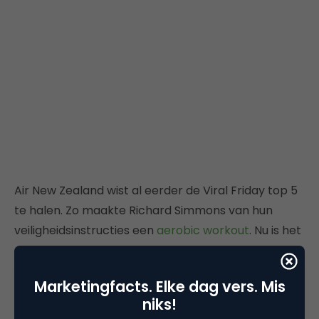
Air New Zealand wist al eerder de Viral Friday top 5
te halen. Zo maakte Richard Simmons van hun
veiligheidsinstructies een
aerobic workout
. Nu is het
aan Baywatch ster
David Hasselhoff
om in een
vliegtuigstoel plaats te nemen voor een interview
Marketingfacts. Elke dag vers. Mis
met pratende pop Rico (!). Hoe raar dat ook mag
niks!
klinken, de video had wel meer dan 350.000 views