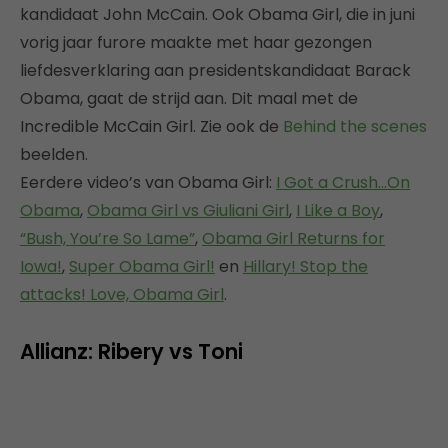
kandidaat John McCain. Ook Obama Girl, die in juni
vorig jaar furore maakte met haar gezongen
liefdesverklaring aan presidentskandidaat Barack
Obama, gaat de strijd aan. Dit maal met de
Incredible McCain Girl. Zie ook de
Behind the scenes
beelden.
Eerdere video’s van Obama Girl:
I Got a Crush…On
Obama
,
Obama Girl vs Giuliani Girl
,
I Like a Boy
,
“Bush, You’re So Lame”
,
Obama Girl Returns for
Iowa!
,
Super Obama Girl!
en
Hillary! Stop the
attacks! Love, Obama Girl
.
Allianz: Ribery vs Toni