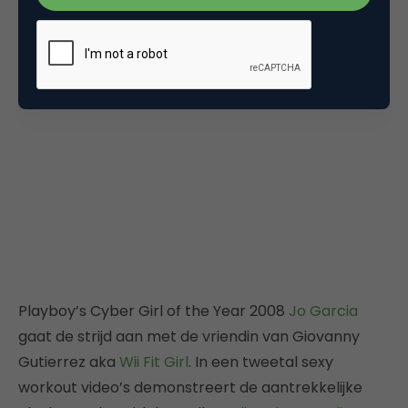
Playboy’s Cyber Girl of the Year 2008
Jo Garcia
gaat de strijd aan met de vriendin van Giovanny
Gutierrez aka
Wii Fit Girl
. In een tweetal sexy
workout video’s demonstreert de aantrekkelijke