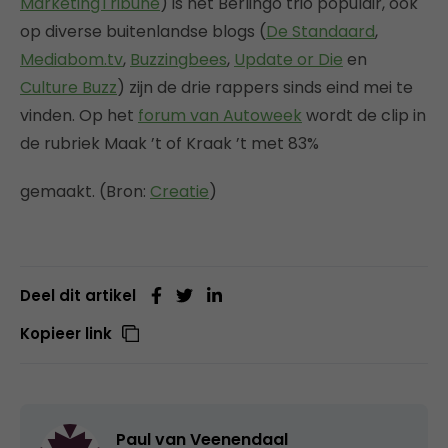
MarketingTribune
) is het Berlingo trio populair, ook
op diverse buitenlandse blogs (
De Standaard
,
Mediabom.tv
,
Buzzingbees
,
Update or Die
en
Culture Buzz
) zijn de drie rappers sinds eind mei te
vinden. Op het
forum van Autoweek
wordt de clip in
de rubriek Maak ’t of Kraak ’t met 83%
gemaakt. (Bron:
Creatie
)
Deel dit artikel
Kopieer link
Paul van Veenendaal