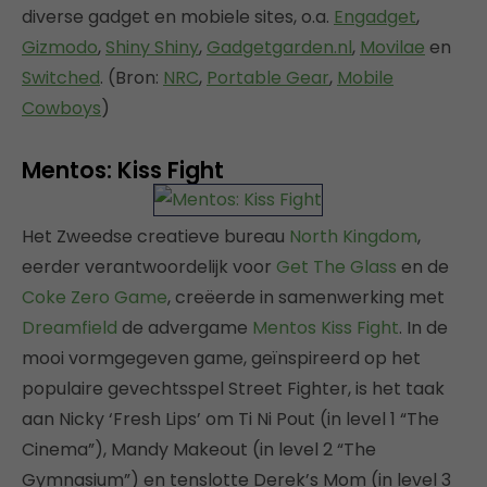
diverse gadget en mobiele sites, o.a.
Engadget
,
Gizmodo
,
Shiny Shiny
,
Gadgetgarden.nl
,
Movilae
en
Switched
. (Bron:
NRC
,
Portable Gear
,
Mobile
Cowboys
)
Mentos: Kiss Fight
Het Zweedse creatieve bureau
North Kingdom
,
eerder verantwoordelijk voor
Get The Glass
en de
Coke Zero Game
, creëerde in samenwerking met
Dreamfield
de advergame
Mentos Kiss Fight
. In de
mooi vormgegeven game, geïnspireerd op het
populaire gevechtsspel Street Fighter, is het taak
aan Nicky ‘Fresh Lips’ om Ti Ni Pout (in level 1 “The
Cinema”), Mandy Makeout (in level 2 “The
Gymnasium”) en tenslotte Derek’s Mom (in level 3