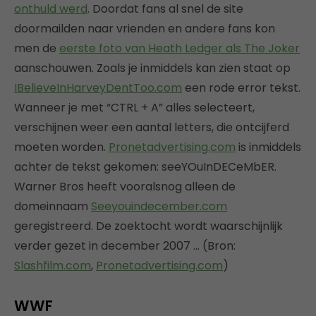
onthuld werd
. Doordat fans al snel de site
doormailden naar vrienden en andere fans kon
men de
eerste foto van Heath Ledger als The Joker
aanschouwen. Zoals je inmiddels kan zien staat op
IBelieveInHarveyDentToo.com
een rode error tekst.
Wanneer je met “CTRL + A” alles selecteert,
verschijnen weer een aantal letters, die ontcijferd
moeten worden.
Pronetadvertising.com
is inmiddels
achter de tekst gekomen: seeYOuInDECeMbER.
Warner Bros heeft vooralsnog alleen de
domeinnaam
Seeyouindecember.com
geregistreerd. De zoektocht wordt waarschijnlijk
verder gezet in december 2007 … (Bron:
Slashfilm.com
,
Pronetadvertising.com
)
WWF