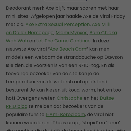
Deodorant merk Axe blijft maar scoren met haar
mini-sites! Afgelopen jaar haalde Axe de Viral Friday
met o.a.
Axe Extra Sexual Perception
,
Axe Milli
on Dollar Homepage
,
Miami Mynxes
,
Bom Chicka
Wah Wah
en
Let The Game Continue
. In deze
nieuwste Axe viral “
Axe Beach Cam
” kan men
middels een webcam de stranddouche op Dawson
Isle zien, die voorzien is van een RFID-tag. En als
toevallige bezoeker van de site kan je de
temperatuur van de waterstraal op afstand
besturen! Je kan kiezen uit koud, warm, hot en too
hot! Overigens weten
Christophe
en het
Duitse
RFID blog
te melden dat bezoekers van de
populaire funsite
I-Am-Bored.com
, de viral niet
kunnen waarderen. ‘This is crap’, ‘stupid’ en ‘lame’
zijn reacties, die duidelijk de bovenhand hebben. Wie