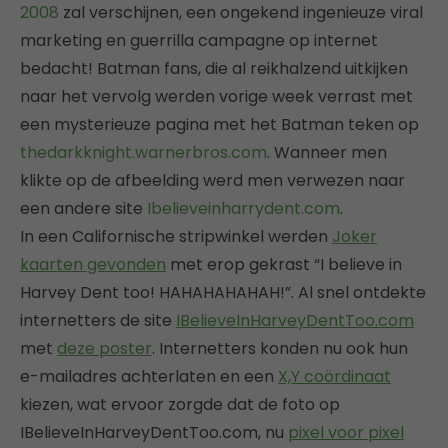
2008
zal verschijnen, een ongekend ingenieuze viral
marketing en guerrilla campagne op internet
bedacht! Batman fans, die al reikhalzend uitkijken
naar het vervolg werden vorige week verrast met
een mysterieuze pagina met het Batman teken op
thedarkknight.warnerbros.com
. Wanneer men
klikte op de afbeelding werd men verwezen naar
een andere site
Ibelieveinharrydent.com
.
In een Californische stripwinkel werden
Joker
kaarten gevonden
met erop gekrast “I believe in
Harvey Dent too! HAHAHAHAHAH!”. Al snel ontdekte
internetters de site
IBelieveInHarveyDentToo.com
met
deze poster
. Internetters konden nu ook hun
e-mailadres achterlaten en een
X,Y coördinaat
kiezen, wat ervoor zorgde dat de foto op
IBelieveInHarveyDentToo.com, nu
pixel voor pixel