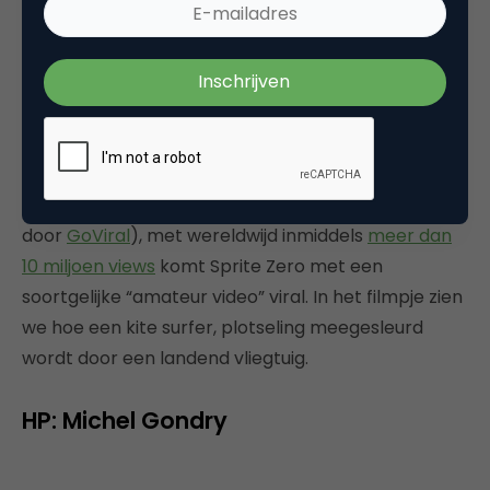
Na de zeer succesvolle en explosieve
Quiksilver viral
(ontwikkeld door
Saatchi Denemarken
en geseed
door
GoViral
), met wereldwijd inmiddels
meer dan
10 miljoen views
komt Sprite Zero met een
soortgelijke “amateur video” viral. In het filmpje zien
we hoe een kite surfer, plotseling meegesleurd
wordt door een landend vliegtuig.
HP: Michel Gondry