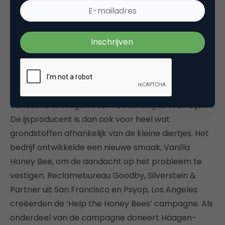
Het Amerikaanse ijsmerk Häagen-Dazs heeft de
prachtige website
helpthehoneybees.com
en
bijbehorende commercial gelanceerd om
aandacht te vragen voor het verdwijnen van bijen.
De ijsproducent is dan ook voor heel wat
grondstoffen afhankelijk van de kleine diertjes. Het
bedrijf ontwikkelde een nieuwe smaak, Vanilla
Honey Bee, om de aandacht op het probleem te
vestigen. Reclamebureau Goodby, Silverstein &
Partner uit San Francisco en Psyop, Los Angeles
creëerden de ‘Help the Honey Bees’ campagne. Als
onderdeel van de campagne doneert Häagen-