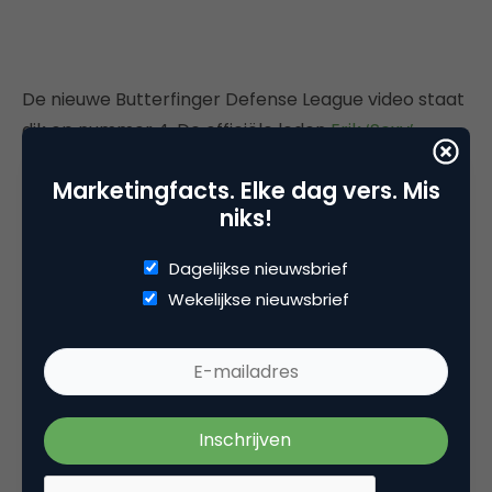
De nieuwe Butterfinger Defense League video staat
dik op nummer 4. De officiële leden
Erik ‘Sexy’
Estrada
,
Charisma ‘Sassy’ Carpenter
&
Lou ‘Strong’
Marketingfacts. Elke dag vers. Mis
Ferrigno
worden bijgestaan door Sir Mix-A-Lot,
niks!
bekend van de hit ‘
Baby got Back
‘. Het is dan
natuurlijk geen toeval dat dit een Butterfinger
Dagelijkse nieuwsbrief
remake van die classic is. Voor meer Butterfinger
Wekelijkse nieuwsbrief
Defense League videos kan je het
YouTube channel
of de
website
bezoeken. De video is geüpload op 14
april en is sindsdien 520.975 keer bekeken.
Jacques: The Sports Issue