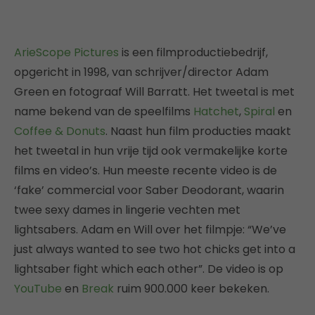
ArieScope Pictures
is een filmproductiebedrijf,
opgericht in 1998, van schrijver/director Adam
Green en fotograaf Will Barratt. Het tweetal is met
name bekend van de speelfilms
Hatchet
,
Spiral
en
Coffee & Donuts
. Naast hun film producties maakt
het tweetal in hun vrije tijd ook vermakelijke korte
films en video’s. Hun meeste recente video is de
‘fake’ commercial voor Saber Deodorant, waarin
twee sexy dames in lingerie vechten met
lightsabers. Adam en Will over het filmpje: “We’ve
just always wanted to see two hot chicks get into a
lightsaber fight which each other”. De video is op
YouTube
en
Break
ruim 900.000 keer bekeken.