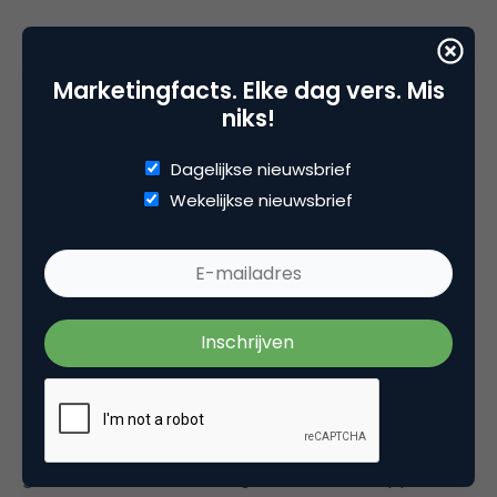
Marketingfacts. Elke dag vers. Mis
Wilkinson Sword brengt een nieuwe ontharingstool
niks!
voor vrouwen op de markt: Quattro for Women
Bikini. Aan de ene zijde van dit 2-in-1
Dagelijkse nieuwsbrief
scheerapparaat zitten vier mesjes en twee
Wekelijkse nieuwsbrief
conditioneerstrips voor een zachte huid en
minimale irritatie. De andere zijde is voorzien van
een waterdichte trimmer, bedoeld voor de
verzorging van de bikinilijn. Ter gelegenheid van de
lancering van de Quattro for Women Bikini heeft
JWT New York
een dubbelzinnige commercial
gelanceerd om de naamsbekendheid en de
verkoop te stimuleren. In het filmpje maaien drie
glamoureuze dames het gazon (lawn), knippen de