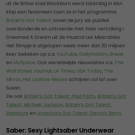
uit de Britse stad Blackburn werd zaterdag in één
klap een fenomeen toen ze in het programma
Britain’s Got Talent
zowel de jury als publiek
overdonderde en ontroerde met haar vertolking I
Dreamed A Dream uit de musical Les Miserables.
Het filmpje is afgelopen week meer dan 30 miljoen
keer bekeken op o.a.
YouTube
,
Dailymotion
,
Break
en
MySpace
. Ook wereldwijde nieuwssites o.a.
The
Wall Street Journal
,
LA Times
,
USA Today
,
The
Mirror
,
Het Laatste Nieuws
schrijven vol lof over
Susan.
Zie ook
Britain’s Got Talent: Paul Potts
,
Britain’s Got
Talent: Michael Jackson
,
Britain’s Got Talent:
Signature
en
America’s Got Talent: Derrick Barry
.
Saber: Sexy Lightsaber Underwear