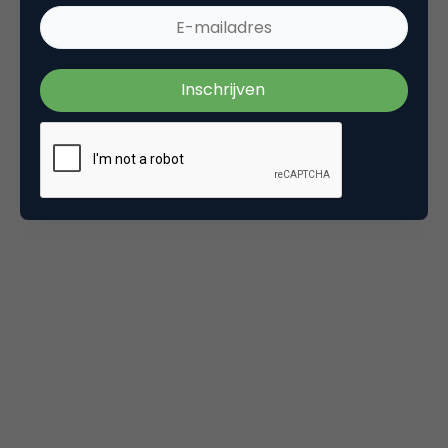
en Epica. Hun versie van ‘Billions’ werd, sinds
Specsavers de video twee weken geleden
op
YouTube
plaatste, bijna 600.000 keer bekeken.
Qualcomm: Butterfly Swarm Attacks
Man