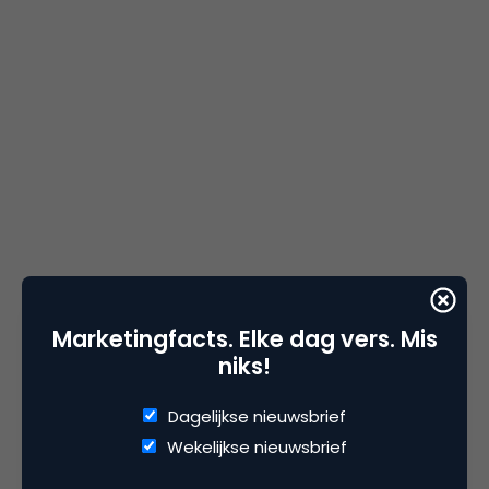
Specsavers
Creative maakte deze video, uiteraard
Marketingfacts. Elke dag vers. Mis
gebaseerd op de
Lynx Billions video
uit 2006 en met
niks!
goedkeuring van Unilever, samen met director
Daniel Kleinman
. Specsavers Creative is een van de
Dagelijkse nieuwsbrief
beste in-house marketing afdelingen van Engeland,
Wekelijkse nieuwsbrief
met awards en nominaties in Cannes, D&AD, BTAA