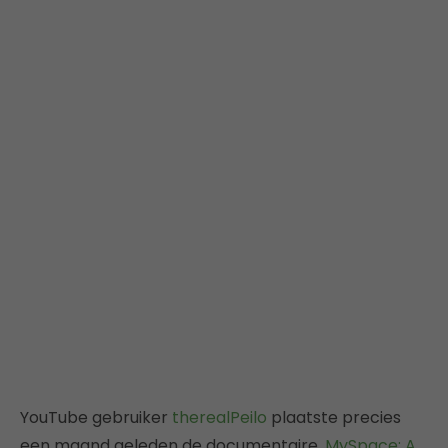
YouTube gebruiker
therealPeilo
plaatste precies
een maand geleden de documentaire,
MySpace: A