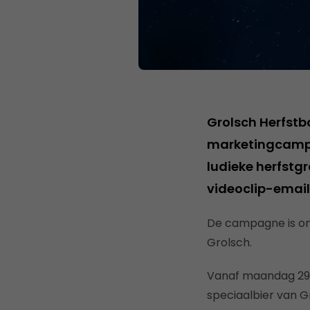
Grolsch Herfstbo
marketingcampa
ludieke herfstg
videoclip-email
De campagne is on
Grolsch.
Vanaf maandag 29 s
speciaalbier van G