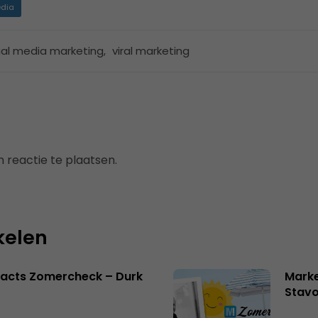
dia
ial media marketing
,
viral marketing
 reactie te plaatsen.
kelen
facts Zomercheck – Durk
Marke
Stavo