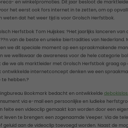
eca- en winkelpromoties. Dit jaar besloot de marktleid
oor het eerst ook fors internet in te zetten, om op opval
 weten dat het weer tijd is voor Grolsch Herfstbok.
ch Herfstbok Tom Huijskes: ?Het jaarlijks lanceren van 
??n van de beste en unieke biertradities van Nederland
illen we dit speciale moment op een spraakmakende mani
 we welliswaar de awareness voor de hele categorie bo
k die we als marktleider met Grolsch Herfstbok graag o
k ontwikkelde internetconcept denken we een spraakm
 te hebben.?
tingbureau Bookmark bedacht en ontwikkelde
debokislos
onsument via e-mail een persoonlijke en ludieke herfstg
 in feite een videoclip gemaakt kan worden door een eige
ot leven te brengen: een zogenaamde Veeper. Via de tel
 geluid aan de videoclip toevoegd worden. Naast de mog