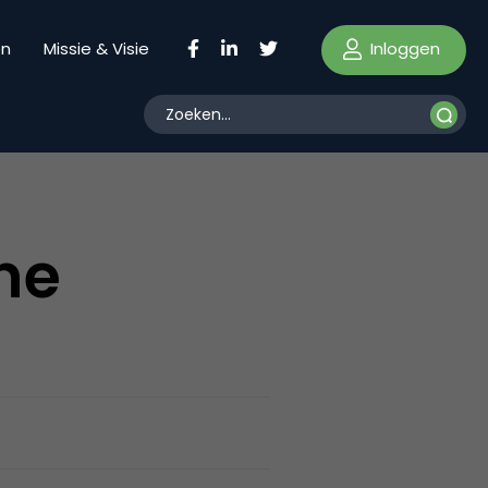
Inloggen
en
Missie & Visie
ne