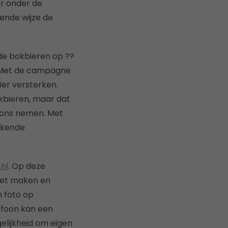
er onder de
lende wijze de
de bokbieren op ??
. Met de campagne
er versterken.
kbieren, maar dat
p ons nemen. Met
akende
.nl
. Op deze
roet maken en
n foto op
efoon kan een
elijkheid om eigen