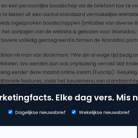
 en een persoonlijke boodschap via de telefoon toe te vo
 te kiezen uit een aantal standaard vermakelijke animat
eeds ingesproken boodschappen (imitaties van diverse BN
 het aanjagen van de website is gekozen voor Wanadoo, 
tevens volledig geintegreerd is binnen de Wanadoo porta
Brian Hirman van Bookmark: ?We zijn al enige tijd bezig 
kkelen. We werden dan ook onplezierig verrast dat End
ssing eerder deze maand online kwam (Funclip). Gelukkig
ditionele features, zoals het keuzemenu van standaard i
geanimeerde bokkenkarakters. Daarnaast hebben we me
ketingfacts. Elke dag vers. Mis n
or een kostendekkende 0900-service voor de gebruiker 
 spreken, terwijl Funclip hiervoor de consument een ons 
Dagelijkse nieuwsbrief
Wekelijkse nieuwsbrief
ef van ?0,80 per minuut vraagt.?
los.nl
staat tot 29 november online.