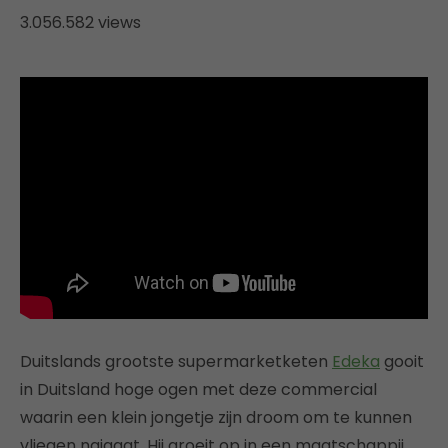
3.056.582 views
Duitslands grootste supermarketketen
Edeka
gooit
in Duitsland hoge ogen met deze commercial
waarin een klein jongetje zijn droom om te kunnen
vliegen najaagt. Hij groeit op in een maatschappij