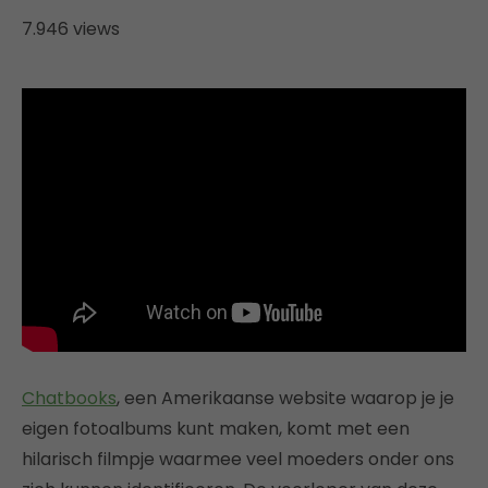
7.946 views
Chatbooks
, een Amerikaanse website waarop je je
eigen fotoalbums kunt maken, komt met een
hilarisch filmpje waarmee veel moeders onder ons