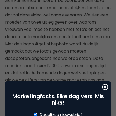
zich kunnen identificeren. De voorloper van deze
commercial scoorde voorheen al 4,5 miljoen hits en
dat zal deze video wel gaan evenaren. We zien een
moeder van twee uitleg geven over waarom
vrouwen veel moeite hebben met foto’s en dat het
daarom ook moeilijk is om een fotoalbum te maken.
Met de slogan #getinthephoto wordt duidelijk
gemaakt dat we foto’s gewoon moeten
accepteren, ongeacht hoe we erop staan. Deze
moeder scoort ruim 12.000 views in drie dagen tijd
en dat zal in de komende dagen wel snel oplopen
als we de cijfers van de vorige spot erop naslaan.
5. Barbie| Papas Die Barbie Spelen
Marketingfacts. Elke dag vers. Mis
niks!
4.298 views
Dagelijkse nieuwsbrief