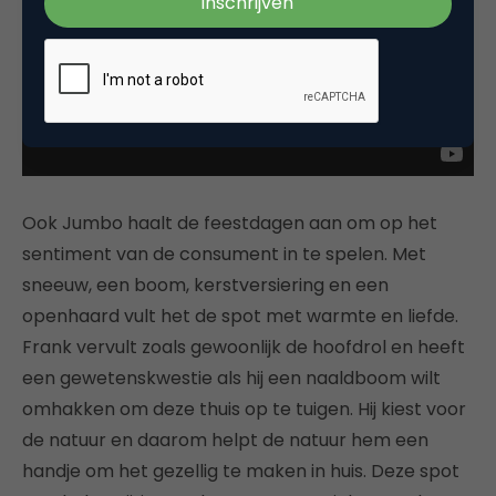
Ook Jumbo haalt de feestdagen aan om op het
sentiment van de consument in te spelen. Met
sneeuw, een boom, kerstversiering en een
openhaard vult het de spot met warmte en liefde.
Frank vervult zoals gewoonlijk de hoofdrol en heeft
een gewetenskwestie als hij een naaldboom wilt
omhakken om deze thuis op te tuigen. Hij kiest voor
de natuur en daarom helpt de natuur hem een
handje om het gezellig te maken in huis. Deze spot