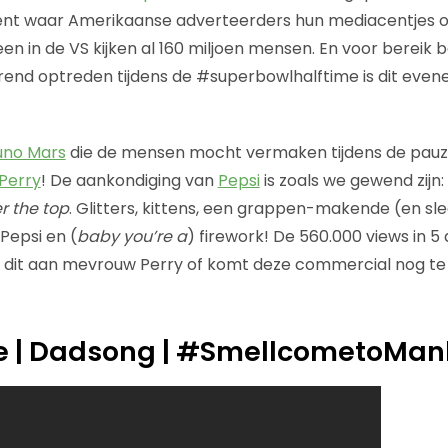
nt waar Amerikaanse adverteerders hun mediacentjes 
en in de VS kijken al 160 miljoen mensen. En voor bereik b
end optreden tijdens de #superbowlhalftime is dit even
uno Mars
die de mensen mocht vermaken tijdens de pauze. 
Perry
! De aankondiging van
Pepsi
is zoals we gewend zijn:
r the top
. Glitters, kittens, een grappen-makende (en s
 Pepsi en (
baby you’re a
) firework! De 560.000 views in 5
t dit aan mevrouw Perry of komt deze commercial nog te
ice | Dadsong | #SmellcometoMa