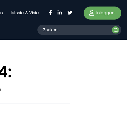
Inloggen
en
Missie & Visie
4:
e