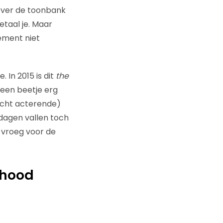
over de toonbank
etaal je. Maar
ement niet
In 2015 is dit
the
 een beetje erg
lecht acterende)
 dagen vallen toch
 vroeg voor de
nhood