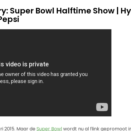
rry: Super Bowl Halftime Show | H
Pepsi
ari 2015. Maar de
Super Bowl
wordt nu al flink gepromoot in 