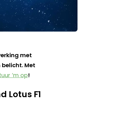
werking met
 belicht. Met
tuur ‘m op
!
d Lotus F1