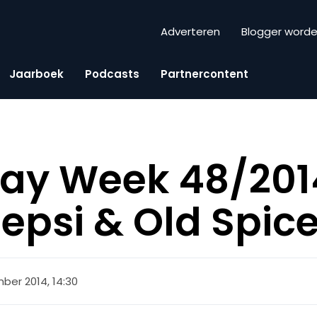
Adverteren
Blogger word
Jaarboek
Podcasts
Partnercontent
iday Week 48/201
Pepsi & Old Spic
ber 2014, 14:30