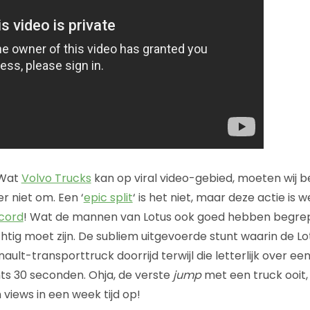
“Wat
Volvo Trucks
kan op viral video-gebied, moeten wij b
er niet om. Een ‘
epic split
‘ is het niet, maar deze actie is 
cord
! Wat de mannen van Lotus ook goed hebben begrepen
chtig moet zijn. De subliem uitgevoerde stunt waarin de L
ault-transporttruck doorrijd terwijl die letterlijk over een
hts 30 seconden. Ohja, de verste
jump
met een truck ooit,
views in een week tijd op!