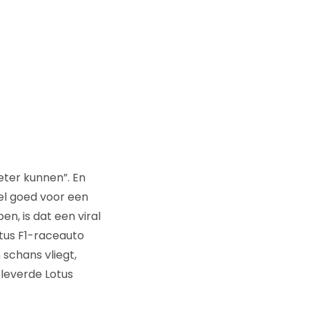
eter kunnen”. En
wel goed voor een
, is dat een viral
otus F1-raceauto
 schans vliegt,
 leverde Lotus