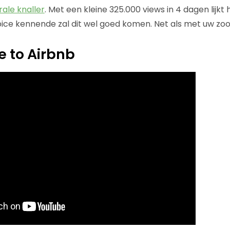
irale knaller
. Met een kleine 325.000 views in 4 dagen lijkt
pice kennende zal dit wel goed komen. Net als met uw zoo
 to Airbnb