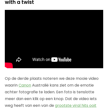
with a twist
Op de derde plaats noteren we deze mooie video
waarin
Canon
Australië kans ziet om de emotie
achter fotografie te laden. Een foto is tenslotte
meer dan een klik op een knop. Dat de video iets
weg heeft van een van de
grootste viral hits ooit