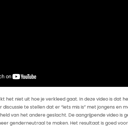
 het niet uit hoe je verkleed gaat. In deze video is dat 
 discussie te stellen dat er “iets mis is” met jongens en m
held van het andere geslacht. De aangrijpende video is
eer genderneutraal te maken. Het resultaat is goed voo