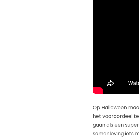
Op Halloween maakt
het vooroordeel ter
gaan als een super
samenleving iets m