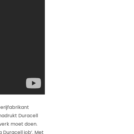
erijfabrikant
enadrukt Duracell
 werk moet doen.
 Duracell job’. Met