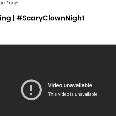
jd. Enjoy!
King | #ScaryClownNight