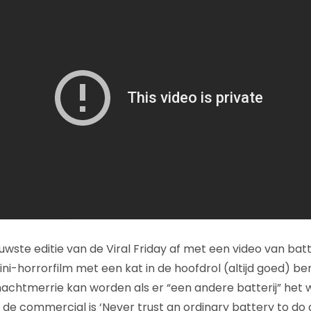
wste editie van de Viral Friday af met een video van batt
ini-horrorfilm met een kat in de hoofdrol (altijd goed) b
nachtmerrie kan worden als er “een andere batterij” het
e commercial is ‘Never trust an ordinary battery to do a