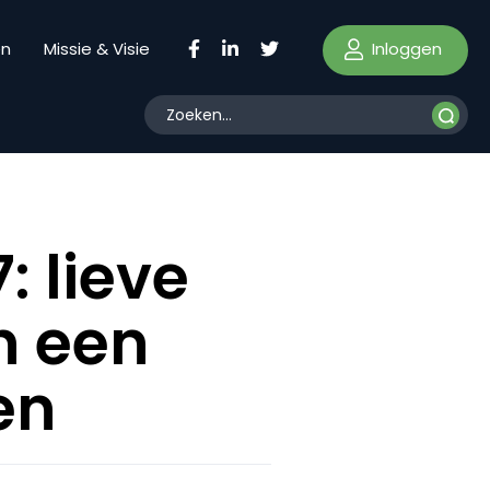
Inloggen
en
Missie & Visie
: lieve
n een
en