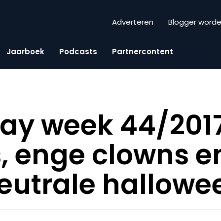
Adverteren
Blogger word
Jaarboek
Podcasts
Partnercontent
day week 44/2017
 enge clowns e
eutrale hallowe