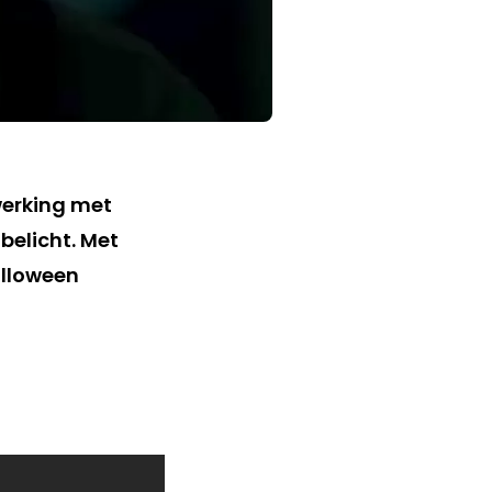
werking met
belicht. Met
alloween