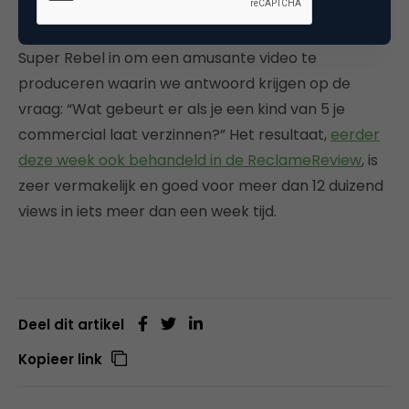
Nederlandse Bodem. Snoepfabrikant HARIBO
schakelde de breinen van het creatieve bureau
Super Rebel in om een amusante video te
produceren waarin we antwoord krijgen op de
vraag: “Wat gebeurt er als je een kind van 5 je
commercial laat verzinnen?” Het resultaat,
eerder
deze week ook behandeld in de ReclameReview
, is
zeer vermakelijk en goed voor meer dan 12 duizend
views in iets meer dan een week tijd.
Deel dit artikel
Kopieer link