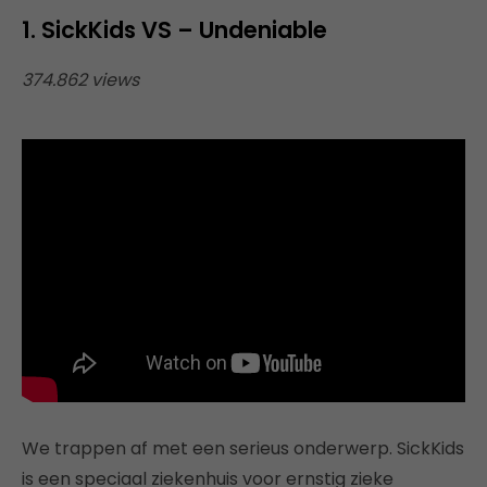
1. SickKids VS – Undeniable
374.862 views
We trappen af met een serieus onderwerp. SickKids
is een speciaal ziekenhuis voor ernstig zieke