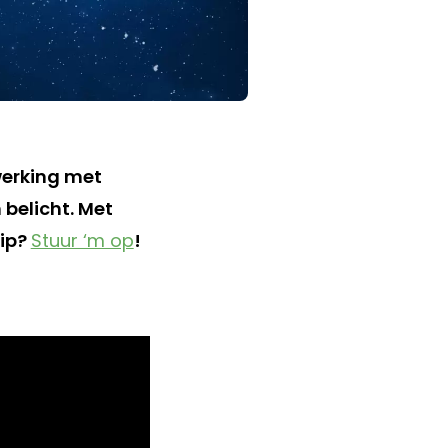
werking met
 belicht. Met
tip?
Stuur ‘m op
!