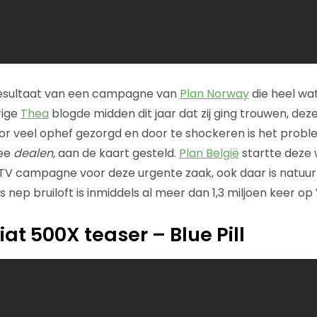
 resultaat van een campagne van
Plan Norway
die heel wa
rige
Thea
blogde midden dit jaar dat zij ging trouwen, dez
oor veel ophef gezorgd en door te shockeren is het prob
mee
dealen,
aan de kaart gesteld.
Plan België
startte deze
TV campagne voor deze urgente zaak, ook daar is natuurl
 nep bruiloft is inmiddels al meer dan 1,3 miljoen keer op
Fiat 500X teaser – Blue Pill