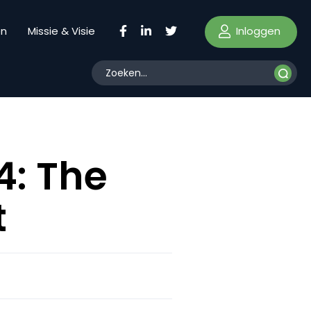
Inloggen
en
Missie & Visie
4: The
t