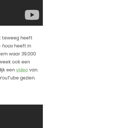
t teweeg heeft
e
hoax
heeft in
leem waar 39.000
 week ook een
ijk een
video
van.
 YouTube gezien.