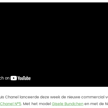
is Chanel lanceerde deze week de nieuwe commercial v
Chanel N°5
. Met het model
Gisele Bundchen
en met de N