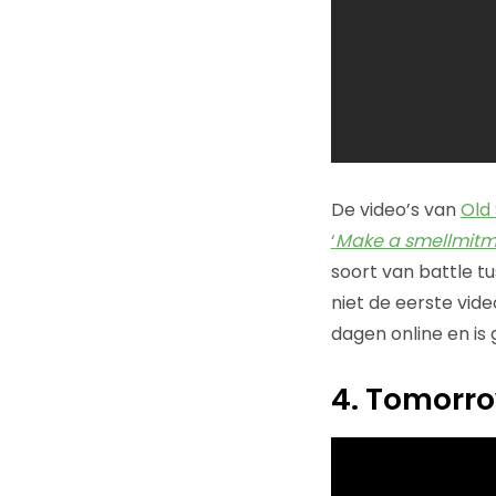
De video’s van
Old
‘
Make a smellmitm
soort van battle t
niet de eerste vid
dagen online en is 
4. Tomorro