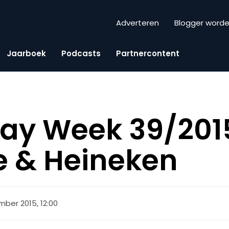
Adverteren
Blogger word
Jaarboek
Podcasts
Partnercontent
iday Week 39/2015
e & Heineken
mber 2015, 12:00