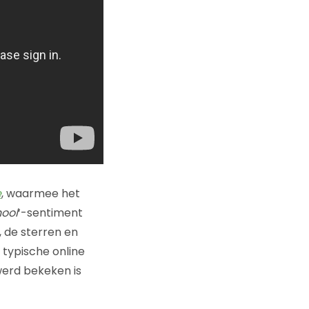
e
, waarmee het
hool
‘-sentiment
 de sterren en
 typische online
werd bekeken is