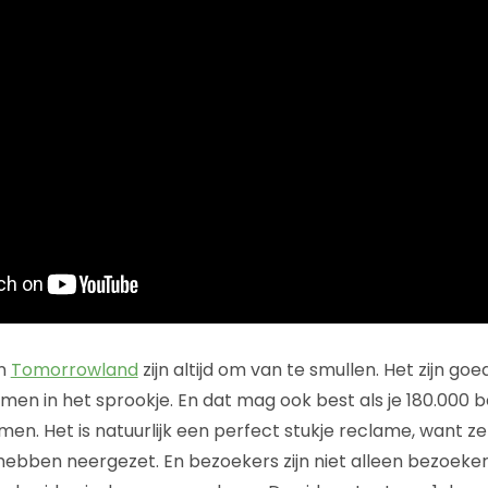
n
Tomorrowland
zijn altijd om van te smullen. Het zijn 
emen in het sprookje. En dat mag ook best als je 180.000 
en. Het is natuurlijk een perfect stukje reclame, want ze
hebben neergezet. En bezoekers zijn niet alleen bezoeker