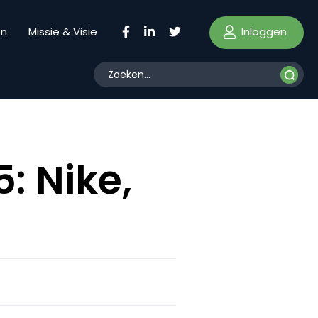
Inloggen
en
Missie & Visie
: Nike,