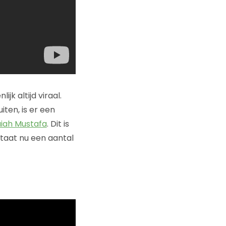
ijk altijd viraal.
uiten, is er een
aiah Mustafa
. Dit is
staat nu een aantal