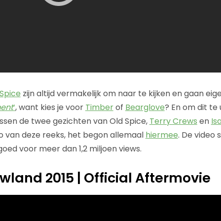
 Spice
zijn altijd vermakelijk om naar te kijken en gaan eigenl
ent
‘
, want kies je voor
Timber
of
Bearglove
? En om dit te 
ussen de twee gezichten van Old Spice,
Terry Crews
en
Is
eo van deze reeks, het begon allemaal
hiermee
. De video 
goed voor meer dan 1,2 miljoen views.
wland 2015 | Official Aftermovie