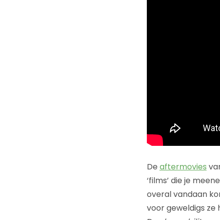
De
aftermovies
va
‘films’ die je meen
overal vandaan kom
voor geweldigs ze 