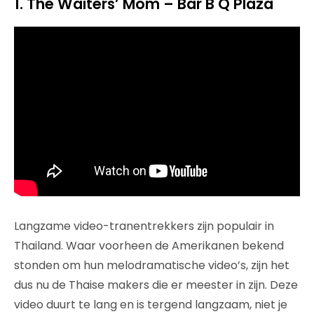
1. The Waiters’ Mom – Bar B Q Plaza
Langzame video-tranentrekkers zijn populair in
Thailand. Waar voorheen de Amerikanen bekend
stonden om hun melodramatische video’s, zijn het
dus nu de Thaise makers die er meester in zijn. Deze
video duurt te lang en is tergend langzaam, niet je