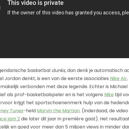
egendarische basketbal
dunks,
dan denk je automatisch a
el Jordan denkt, is een van de eerste associaties
Nike Air
,
smakelijk verbonden met deze legende. Echter is Michael 
ief als prof-basketbalspeler en is het volgens
Nike
tijd v
rvoor krijgt het sportschoenenmerk hulp van de heden
oney Tunes
-held
Marvin the Martian
. (Inderdaad, de vide
ce jam 2
die later dit jaar in première gaat). Het resultaa
kelijk en goed voor meer dan 5 miljoen views in minder da