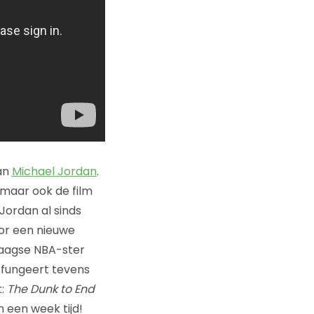
an
Michael Jordan
.
 maar ook de film
Jordan al sinds
oor een nieuwe
daagse NBA-ster
o fungeert tevens
t:
The Dunk to End
n een week tijd!