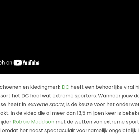
schoenen en kledingmerk
DC
heeft een behoorlijke viral h
onsort het DC heel wat extreme sporters. Wanneer jouw 
se heeft in
extreme sports,
is de keuze voor het onderwe
t. In de video die al meer dan 13,5 miljoen keer is bekeken
rijder
Robbie Maddison
met de wetten van extreme sport.
omdat het naast spectaculair voornamelijk ongelofelijk i