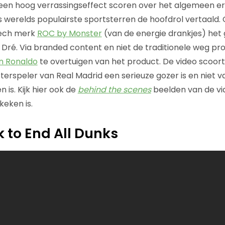
een hoog verrassingseffect scoren over het algemeen er
 werelds populairste sportsterren de hoofdrol vertaald. 
ech merk
ROC by Monster
(van de energie drankjes) het
 Dré. Via branded content en niet de traditionele weg p
an Ronaldo
te overtuigen van het product. De video scoort
erspeler van Real Madrid een serieuze gozer is en niet v
 is. Kijk hier ook de
behind the scenes
beelden van de vi
keken is.
k to End All Dunks