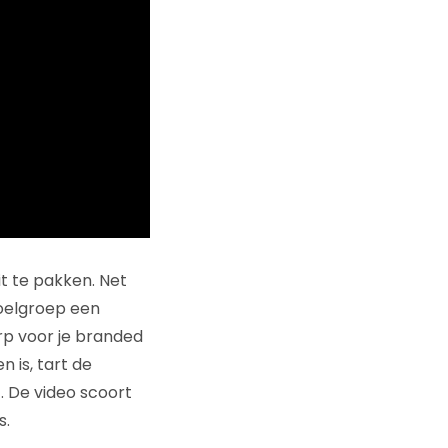
it te pakken. Net
doelgroep een
rp voor je branded
 is, tart de
 De video scoort
s.