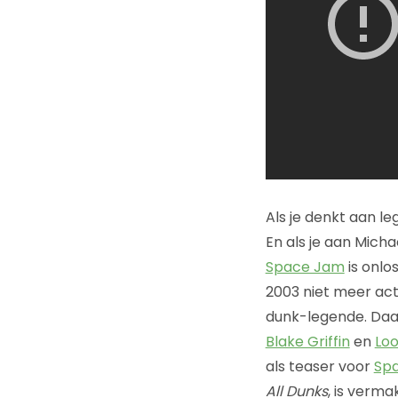
Als je denkt aan l
En als je aan Micha
Space Jam
is onlo
2003 niet meer act
dunk-legende. Daa
Blake Griffin
en
Lo
als teaser voor
Spa
All Dunks
, is verma