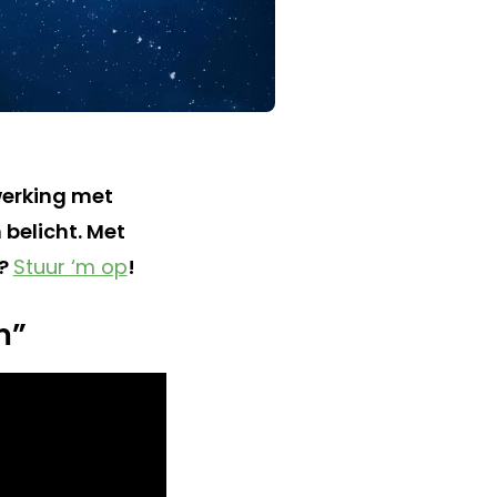
werking met
 belicht. Met
p?
Stuur ‘m op
!
m”