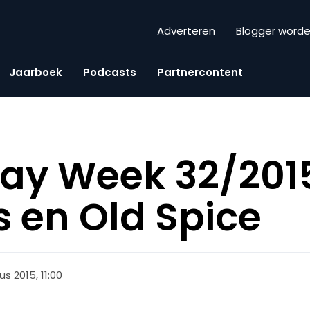
Adverteren
Blogger word
Jaarboek
Podcasts
Partnercontent
day Week 32/2015
 en Old Spice
s 2015, 11:00