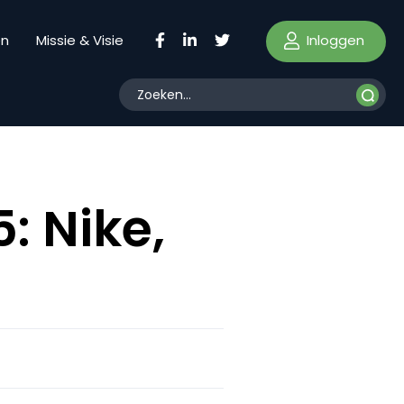
Inloggen
en
Missie & Visie
: Nike,