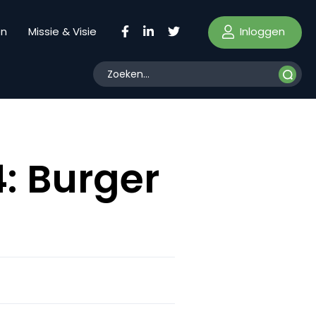
Inloggen
en
Missie & Visie
4: Burger