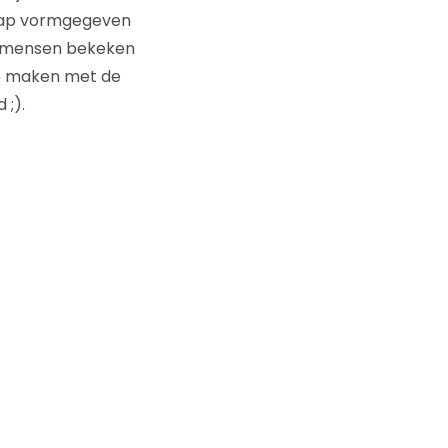
knap vormgegeven
en mensen bekeken
de maken met de
 ;).