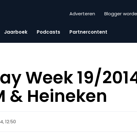
Adverteren
Blogger word
Jaarboek
Podcasts
Partnercontent
iday Week 19/201
M & Heineken
4, 12:50