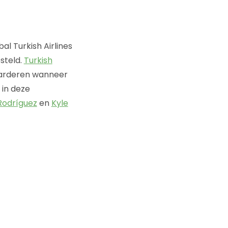
l Turkish Airlines
steld.
Turkish
waarderen wanneer
 in deze
Rodríguez
en
Kyle