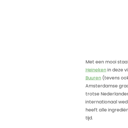
Met een mooi staal
Heineken
in deze v
Buuren
(tevens ook
Amsterdamse grach
trotse Nederlander
internationaal wed
heeft alle ingredië
tijd.