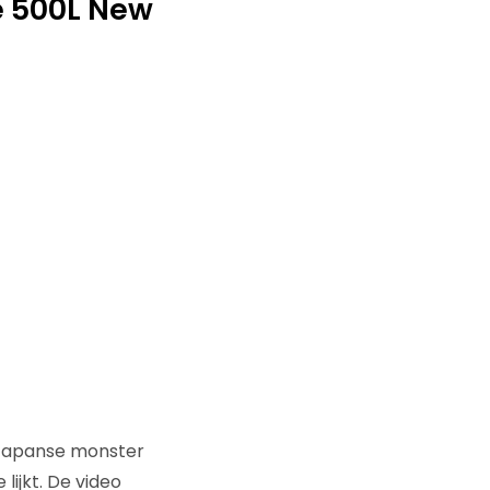
he 500L New
t Japanse monster
lijkt. De video