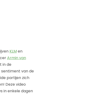
ijven
KLM
en
ncer
Armin van
 in de
t sentiment van de
de partijen zich
en! Deze video
ws in enkele dagen