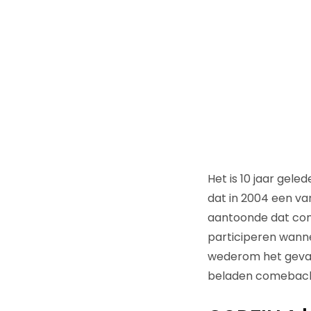
Het is 10 jaar gele
dat in 2004 een va
aantoonde dat con
participeren wannee
wederom het geval 
beladen comeback st