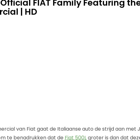
 Official FIAT Family Featuring t
ial | HD
rcial van Fiat gaat de Italiaanse auto de strijd aan me
 om te benadrukken dat de
Fiat 500L
groter is dan dat deze 