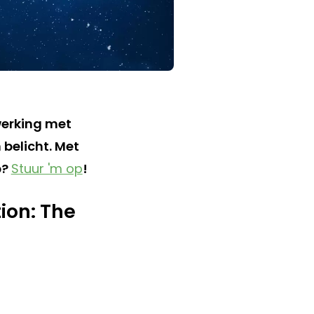
werking met
 belicht. Met
p?
Stuur 'm op
!
ion: The