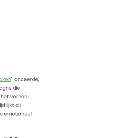
icken
' lanceerde,
pagne die
 het verhaal
 lijkt dit
de emotioneel