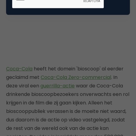
Coca-Cola
heeft het domein 'bioscoop' al eerder
geclaimd met
Coca-Cola Zero-commercial
. In
deze viral een
guerrilla-actie
waar de Coca-Cola
drinkende bioscoopbezoekers onverwachts een rol
krijgen in de film die zij gaan kijken. Alleen het
bioscooppubliek verassen is de moeite niet waard,
dus daarom is de actie op video vastgelegd, zodat
de rest van de wereld ook van de actie kan