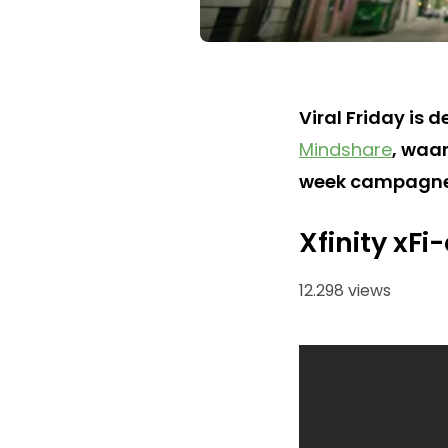
Viral Friday is 
Mindshare
, waa
week campagnes v
Xfinity xF
12.298 views