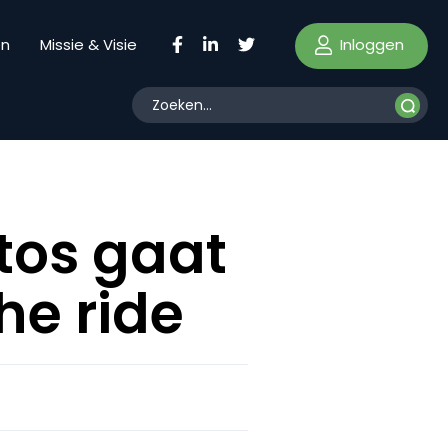
Inloggen
en
Missie & Visie
itos gaat
he ride