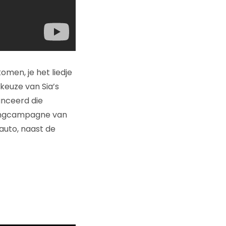
men, je het liedje
 keuze van Sia’s
anceerd die
etingcampagne van
auto, naast de