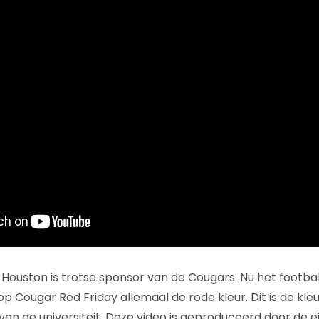
 Houston is trotse sponsor van de Cougars. Nu het footbal
 op Cougar Red Friday allemaal de rode kleur. Dit is de kle
an de universiteit. Deze video is geproduceerd door de ei