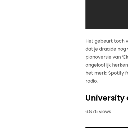
Het gebeurt toch v
dat je draaide nog 
pianoversie van ‘E
ongelooflijk herke
het merk: Spotify f
radio.
University
6.875 views