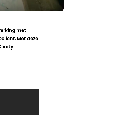
werking met
elicht. Met deze
inity.