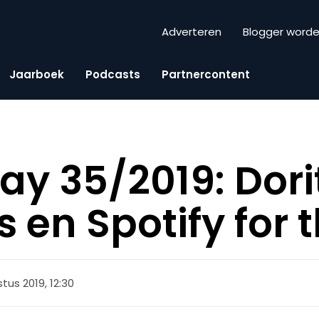
Adverteren
Blogger word
Jaarboek
Podcasts
Partnercontent
day 35/2019: Dor
 en Spotify for t
tus 2019, 12:30