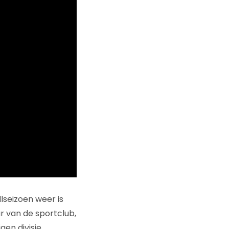
lseizoen weer is
ur van de sportclub,
gen divisie