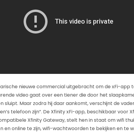
hilarische nieuwe commercial uitgebracht om de xFi-app 
rende video gaat over een tiener die door het slaapkam
n sluipt. Maar zodra hij daar aankomt, verschijnt de vade
en’s telefoon zijn”. De Xfinity xFi-app, beschikbaar voor Xf
patibele Xfinity Gateway, stelt hen in staat om wifi thui
en en online te zijn, wifi-wachtwoorden te bekijken en te w