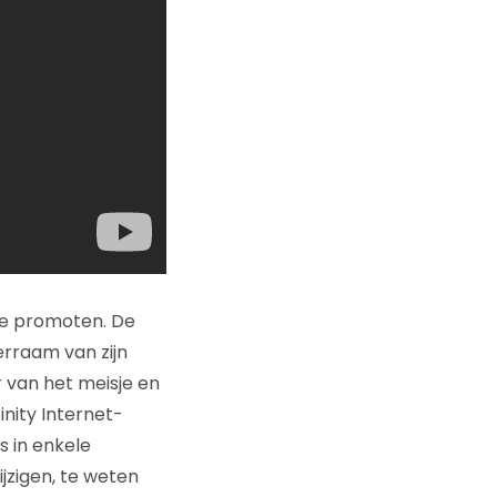
te promoten. De
erraam van zijn
r van het meisje en
inity Internet-
s in enkele
ijzigen, te weten