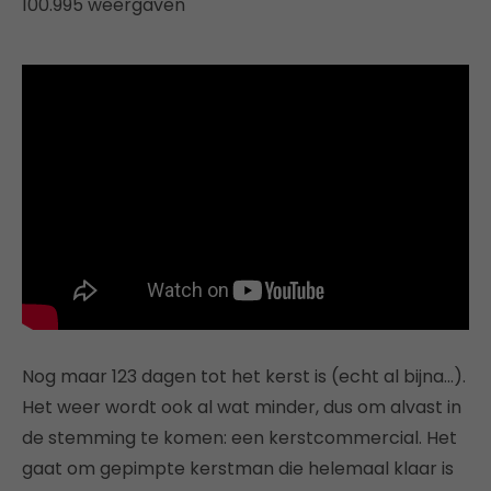
100.995 weergaven
Nog maar 123 dagen tot het kerst is (echt al bijna…).
Het weer wordt ook al wat minder, dus om alvast in
de stemming te komen: een kerstcommercial. Het
gaat om gepimpte kerstman die helemaal klaar is