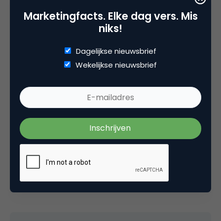
Marketingfacts. Elke dag vers. Mis
niks!
VIPKid heeft als slogan ‘Teach Global, Work locally’
en de nieuwste commercial is gericht op mensen
Dagelijkse nieuwsbrief
die Engelse les willen geven over de hele wereld. Via
Wekelijkse nieuwsbrief
een online platform en videoverbinding kan dat nu,
zodat je thuis of waar dan ook vandaan, kunt
lesgeven.
Deel dit artikel
Kopieer link