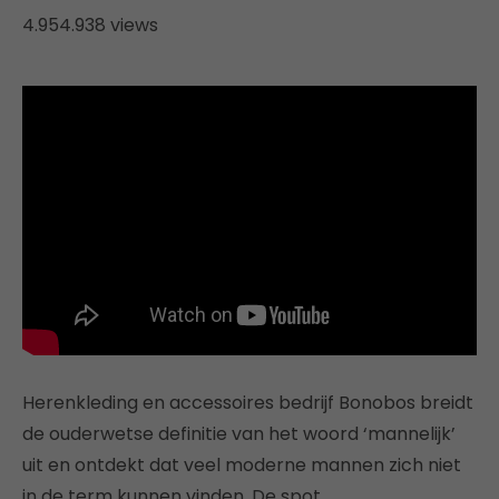
4.954.938 views
Herenkleding en accessoires bedrijf Bonobos breidt
de ouderwetse definitie van het woord ‘mannelijk’
uit en ontdekt dat veel moderne mannen zich niet
in de term kunnen vinden. De spot