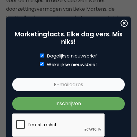
voor de meisjes. In deze video zien we het
doorzettingsvermogen van Lieke Martens, de
voetballende vrouw die werd uitgeroepen tot beste
voetbalster ter wereld. Met “U zei jongens!” laat ze
Marketingfacts. Elke dag vers. Mis
zien dat ze zich niet zomaar uit het veld laat slaan
niks!
(of wegsturen). In een paar dagen tijd al goed voor
ruim 60.000 views.
Dagelijkse nieuwsbrief
Wekelijkse nieuwsbrief
Taco Bell: Web of Fries II Franchise
Wars
30.112 views