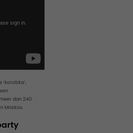
 ‘korobka’,
 een
e meer dan 240
in Moskou.
party