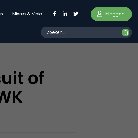
Inloggen
en
Missie & Visie
uit of
 WK