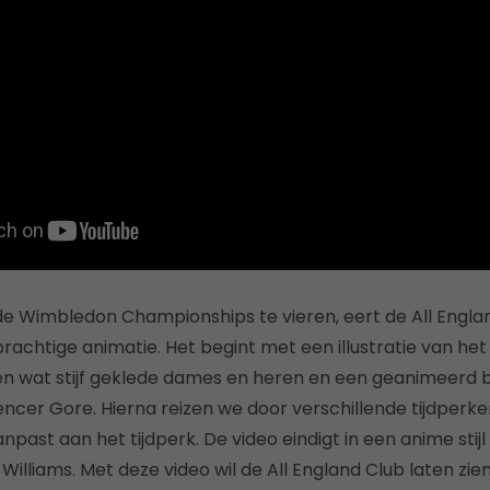
Wimbledon Championships te vieren, eert de All Englan
achtige animatie. Het begint met een illustratie van het t
en wat stijf geklede dames en heren en een geanimeerd 
ncer Gore. Hierna reizen we door verschillende tijdperke
aanpast aan het tijdperk. De video eindigt in een anime sti
illiams. Met deze video wil de All England Club laten zien 