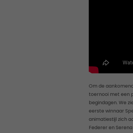
Om de aankomende 
toernooi met een pr
begindagen. We zi
eerste winnaar Spe
animatiestijl zich 
Federer en Serena W