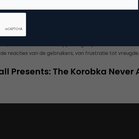
oor Apple-laptops richt zich op de mensen die op hun M
erm, alleen het iconische Apple-logo op de bovenkant van
de reacties van de gebruikers, van frustratie tot vreugde
all Presents: The Korobka Never 