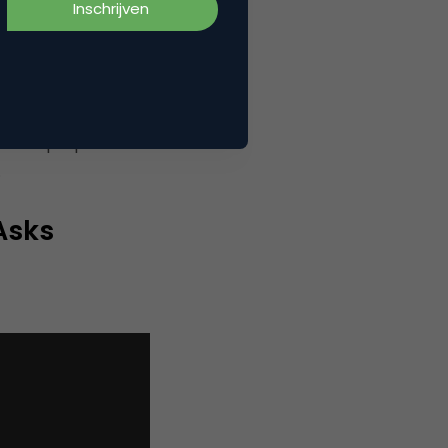
ac’s werken. We
 de laptops.
.
Asks