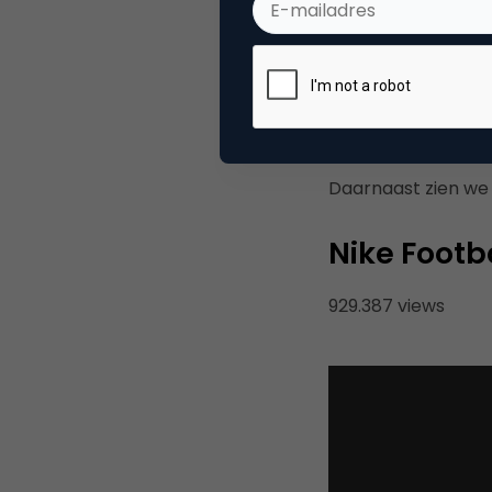
De nieuwste spot v
zien nooit het sch
Daarnaast zien we 
Nike Footb
929.387 views