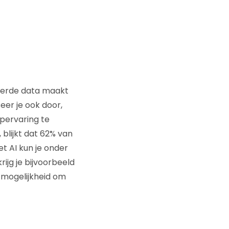
eerde data maakt
eer je ook door,
opervaring te
blijkt dat 62% van
et AI kun je onder
ijg je bijvoorbeeld
e mogelijkheid om