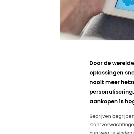
Door de wereldw
oplossingen snel
nooit meer hetz
personalisering
aankopen is hog
Bedrijven begrijpe
klantverwachtingen
hun weg te vinden 