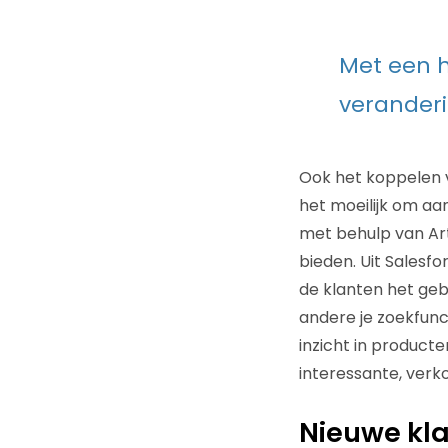
Met een h
veranderi
Ook het koppelen 
het moeilijk om aan
met behulp van Art
bieden. Uit Salesf
de klanten het gebr
andere je zoekfunct
inzicht in product
interessante, verk
Nieuwe kl