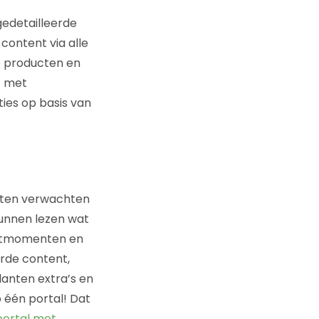
gedetailleerde
content via alle
e producten en
t met
ies op basis van
anten verwachten
kunnen lezen wat
tactmomenten en
rde content,
anten extra’s en
 één portal! Dat
portal met