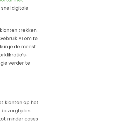
nel digitale
 klanten trekken.
 Gebruik AI om te
r kun je de meest
likratio’s,
gie verder te
t klanten op het
 bezorgtijden
 tot minder cases