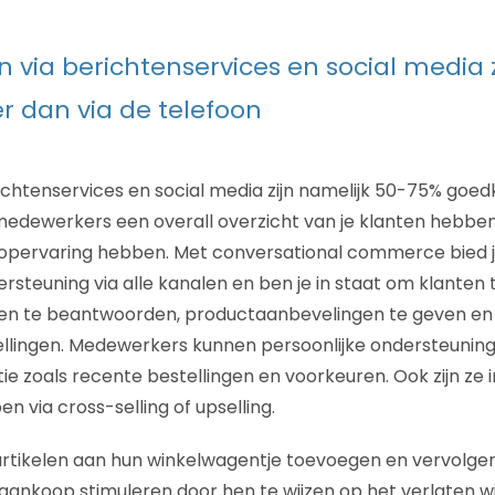
 via berichtenservices en social media 
 dan via de telefoon
chtenservices en social media zijn namelijk 50-75% goed
 medewerkers een overall overzicht van je klanten hebben 
opervaring hebben. Met conversational commerce bied j
rsteuning via alle kanalen en ben je in staat om klanten 
en te beantwoorden, productaanbevelingen te geven en t
llingen. Medewerkers kunnen persoonlijke ondersteuning
tie zoals recente bestellingen en voorkeuren. Ook zijn ze 
en via cross-selling of upselling.
rtikelen aan hun winkelwagentje toevoegen en vervolgen
e aankoop stimuleren door hen te wijzen op het verlaten w