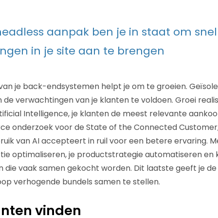
eadless aanpak ben je in staat om snel
ngen in je site aan te brengen
van je back-endsystemen helpt je om te groeien. Geïsol
 de verwachtingen van je klanten te voldoen. Groei realis
ificial Intelligence, je klanten de meest relevante aanko
orce onderzoek voor de State of the Connected Customer, 
uik van AI accepteert in ruil voor een betere ervaring. M
ie optimaliseren, je productstrategie automatiseren en kr
en die vaak samen gekocht worden. Dit laatste geeft je d
oop verhogende bundels samen te stellen.
anten vinden