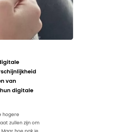
igitale
schijnlijkheid
en van
hun digitale
de hogere
at zullen zijn om
. Maar hoe pak je