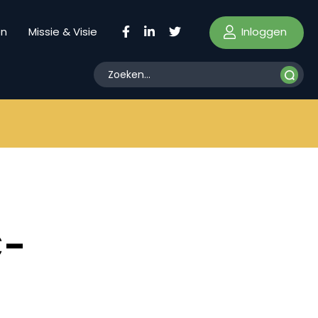
Inloggen
en
Missie & Visie
C-