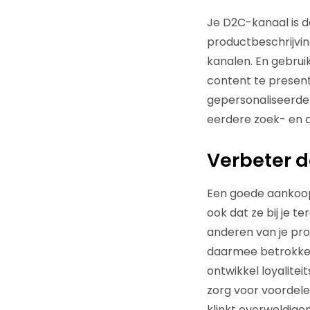
Je D2C-kanaal is d
productbeschrijving
kanalen. En gebrui
content te presen
gepersonaliseerde 
eerdere zoek- en 
Verbeter d
Een goede aankoope
ook dat ze bij je 
anderen van je pro
daarmee betrokkenh
ontwikkel loyalite
zorg voor voordele
klinkt overweldige