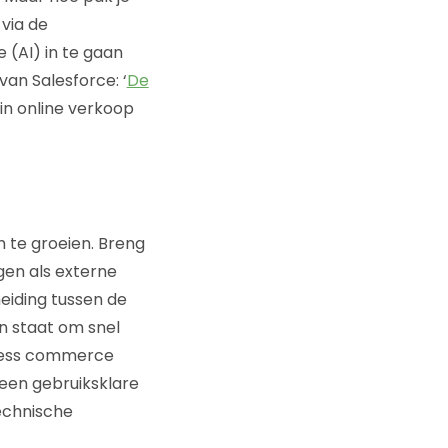
 via de
 (AI) in te gaan
an Salesforce: ‘
De
in online verkoop
m te groeien. Breng
en als externe
eiding tussen de
n staat om snel
adless commerce
 een gebruiksklare
echnische