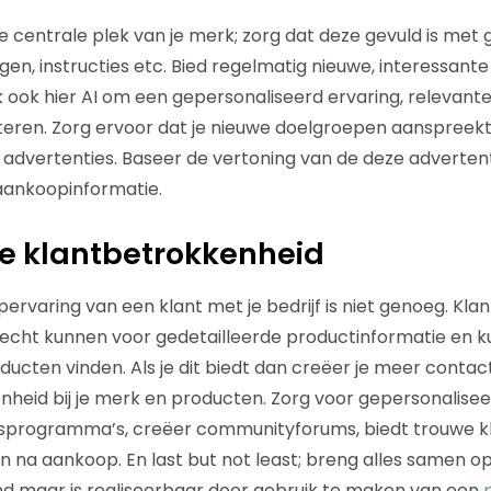
e centrale plek van je merk; zorg dat deze gevuld is met 
en, instructies etc. Bied regelmatig nieuwe, interessante 
k ook hier AI om een gepersonaliseerd ervaring, relevant
teren. Zorg ervoor dat je nieuwe doelgroepen aanspreek
advertenties. Baseer de vertoning van de deze advertent
aankoopinformatie.
e klantbetrokkenheid
rvaring van een klant met je bedrijf is niet genoeg. Kl
terecht kunnen voor gedetailleerde productinformatie en 
ducten vinden. Als je dit biedt dan creëer je meer con
eid bij je merk en producten. Zorg voor gepersonalisee
itsprogramma’s, creëer communityforums, biedt trouwe kl
n na aankoop. En last but not least; breng alles samen op
nd maar is realiseerbaar door gebruik te maken van een