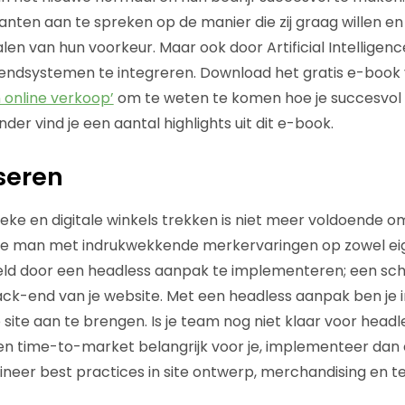
anten aan te spreken op de manier die zij graag willen en
n van hun voorkeur. Maar ook door Artificial Intelligence
endsystemen te integreren. Download het gratis e-book v
 online verkoop’
om te weten te komen hoe je succesvol 
der vind je een aantal highlights uit dit e-book.
iseren
ieke en digitale winkels trekken is niet meer voldoende o
de man met indrukwekkende merkervaringen op zowel eig
eld door een headless aanpak te implementeren; een sch
ck-end van je website. Met een headless aanpak ben je i
e site aan te brengen. Is je team nog niet klaar voor he
 en time-to-market belangrijk voor je, implementeer dan
neer best practices in site ontwerp, merchandising en t