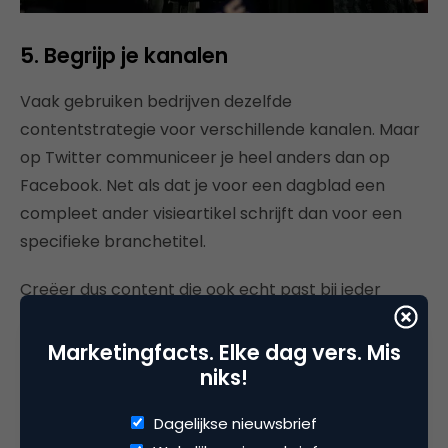
5. Begrijp je kanalen
Vaak gebruiken bedrijven dezelfde
contentstrategie voor verschillende kanalen. Maar
op Twitter communiceer je heel anders dan op
Facebook. Net als dat je voor een dagblad een
compleet ander visieartikel schrijft dan voor een
specifieke branchetitel.
Creëer dus content die ook echt past bij ieder
specifiek kanaal dat je inzet. Politici plaatsen na
debatten hun standpunten op Twitter. Op dit
Marketingfacts. Elke dag vers. Mis
platform willen ze openheid naar de burger tonen,
niks!
in gesprek raken met burgers en aantonen dat ze
Dagelijkse nieuwsbrief
er voor de burger zijn. Het voordeel van Twitter