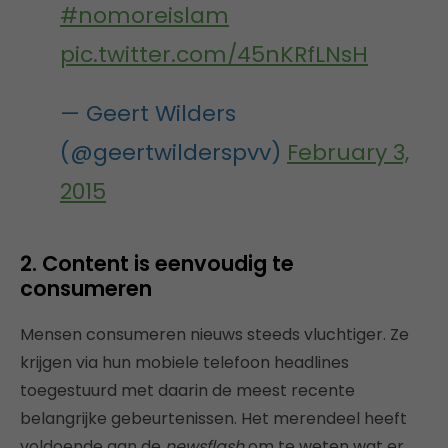
#nomoreislam
pic.twitter.com/45nKRfLNsH
— Geert Wilders
(@geertwilderspvv)
February 3,
2015
2. Content is eenvoudig te
consumeren
Mensen consumeren nieuws steeds vluchtiger. Ze
krijgen via hun mobiele telefoon headlines
toegestuurd met daarin de meest recente
belangrijke gebeurtenissen. Het merendeel heeft
voldoende aan de
newsflash
om te weten wat er