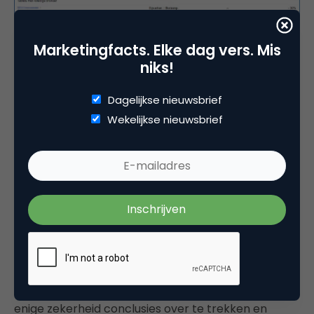
Marketingfacts. Elke dag vers. Mis
Een soortgelijke procedure volg je als je je
niks!
bodaanpassingen per uur van de dag en dag van de
week wilt instellen. Download een prestatierapport
Dagelijkse nieuwsbrief
gesegmenteerd op de tijdseenheid “dag en uur”,
Wekelijkse nieuwsbrief
zodat je inzicht krijgt in de klikken, conversies en
kosten voor elke combinatie van dag en uur.
In dit geval segmenteer je niet per campagne,
maar exporteer je in één keer de gegevens voor je
gehele account. De reden hiervoor is tweeledig;
enerzijds om je tijd en moeite te besparen en
anderzijds omdat je zodoende eerder over genoeg
data per dag/uur combinatie beschikt om hier met
enige zekerheid conclusies over te trekken en