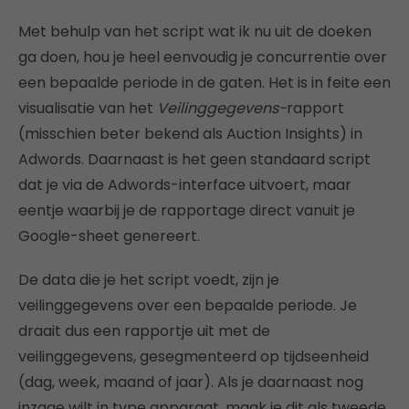
Met behulp van het script wat ik nu uit de doeken
ga doen, hou je heel eenvoudig je concurrentie over
een bepaalde periode in de gaten. Het is in feite een
visualisatie van het
Veilinggegevens-
rapport
(misschien beter bekend als Auction Insights) in
Adwords. Daarnaast is het geen standaard script
dat je via de Adwords-interface uitvoert, maar
eentje waarbij je de rapportage direct vanuit je
Google-sheet genereert.
De data die je het script voedt, zijn je
veilinggegevens over een bepaalde periode. Je
draait dus een rapportje uit met de
veilinggegevens, gesegmenteerd op tijdseenheid
(dag, week, maand of jaar). Als je daarnaast nog
inzage wilt in type apparaat, maak je dit als tweede