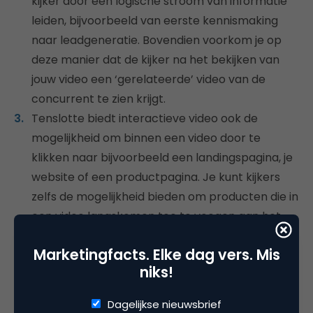
kijker door een logische stroom van informatie
leiden, bijvoorbeeld van eerste kennismaking
naar leadgeneratie. Bovendien voorkom je op
deze manier dat de kijker na het bekijken van
jouw video een ‘gerelateerde’ video van de
concurrent te zien krijgt.
Tenslotte biedt interactieve video ook de
mogelijkheid om binnen een video door te
klikken naar bijvoorbeeld een landingspagina, je
website of een productpagina. Je kunt kijkers
zelfs de mogelijkheid bieden om producten die in
een video langskomen toe te voegen aan het
online winkelmandje.
Marketingfacts. Elke dag vers. Mis
Een goed voorbeeld van interactieve video in deze
niks!
fase van de customer journey is de
Designed to
Dagelijkse nieuwsbrief
Play-campagne
van Philips. In deze video volg je