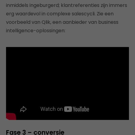
inmiddels ingeburgerd; klantreferenties zijn immers
erg waardevol in complexe salescycli. Zie een
voorbeeld van Qlik, een aanbieder van business
intelligence-oplossingen:
Fase 3 – conversie