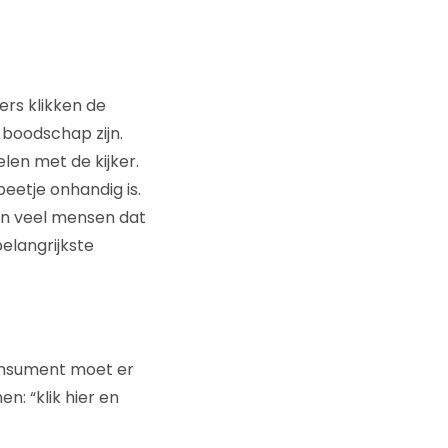
ers klikken de
boodschap zijn.
len met de kijker.
eetje onhandig is.
en veel mensen dat
belangrijkste
 consument moet er
n: “klik hier en