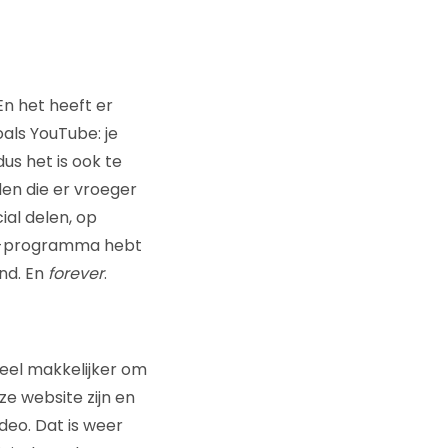
En het heeft er
als YouTube: je
us het is ook te
en die er vroeger
ial delen, op
 tv-programma hebt
nd. En
forever
.
 veel makkelijker om
e website zijn en
ideo. Dat is weer