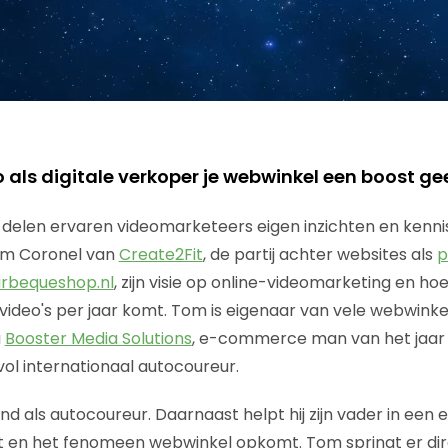
 als digitale verkoper je webwinkel een boost ge
s delen ervaren videomarketeers eigen inzichten en kennis
Tom Coronel van
Create2Fit
, de partij achter websites als
p
rbequeshop.nl
, zijn visie op online-videomarketing en hoe
video's per jaar komt. Tom is eigenaar van vele webwinke
u
Booster Media Solutions
, e-commerce man van het jaar 
ol internationaal autocoureur.
d als autocoureur. Daarnaast helpt hij zijn vader in een 
et en het fenomeen webwinkel opkomt. Tom springt er di