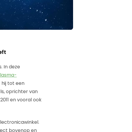
eft
. In deze
lasma-
 hij tot een
ls, oprichter van
2011 en vooral ook
electronicawinkel.
rect bovenop en