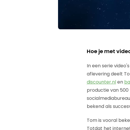
Hoe je met video
In een serie video'
aflevering deelt 
discounter.nl
en
ba
productie van 500 
socialmediaburea
bekend als succesv
Tom is vooral beken
Totdat het intern