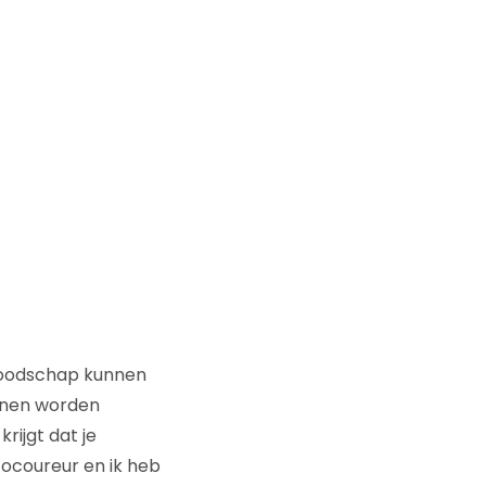
 boodschap kunnen
unnen worden
rijgt dat je
tocoureur en ik heb