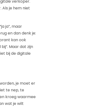
gitale verkoper.
. Als je hem niet
“ja ja”, maar
terug en dan denk je:
dorant kan ook
ij”. Maar dat zijn
t bij de digitale
 worden, je moet er
et te nep, te
in een kroeg waarmee
n wat je wilt