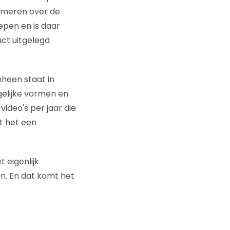
ormeren over de
epen en is daar
uct uitgelegd
heen staat in
ogelijke vormen en
video's per jaar die
t het een
 eigenlijk
n. En dat komt het