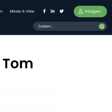
Inloggen
en
Missie & Visie
s Tom