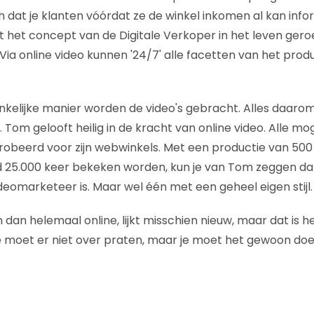
ch dat je klanten vóórdat ze de winkel inkomen al kan inf
ft het concept van de Digitale Verkoper in het leven gero
Via online video kunnen '24/7' alle facetten van het prod
kelijke manier worden de video's gebracht. Alles daarom
. Tom gelooft heilig in de kracht van online video. Alle m
eprobeerd voor zijn webwinkels. Met een productie van 500 
d 25.000 keer bekeken worden, kun je van Tom zeggen da
eomarketeer is. Maar wel één met een geheel eigen stijl.
dan helemaal online, lijkt misschien nieuw, maar dat is het
je moet er niet over praten, maar je moet het gewoon doe