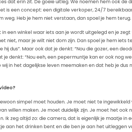
es dat erin zit. De goeie uitleg. We noemen hem ook de di
het is een concept: een digitale verkoper, 24/7 bereikbaar
hem weg. Heb je hem niet verstaan, dan spoel je hem terug.
t in een winkel waar iets aan je wordt uitgelegd en je zegt 
 het niet, maar je wilt niet dom zijn. Dan spoel je hem iets 
e hij dus”. Maar ook dat je denkt: “Nou die gozer, een deo
 je denkt: “Nou eeh, een pepermuntje kan er ook nog wel b
 wij in het dagelijkse leven meemaken en dat heb je dus nie
video?
 gewoon simpel moet houden. Je moet niet te ingewikkeld
 willen maken. Je moet duidelijk zijn. Je moet het ook ni
 Ik zeg altijd zo: die camera, dat is eigenlijk je maatje 
rtje aan het drinken bent en die ben je aan het uitleggen va