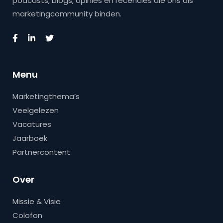
podcasts, blogs, opinies en recencies die ons als
marketingcommunity binden.
Menu
Marketingthema’s
Veelgelezen
Vacatures
Jaarboek
Partnercontent
Over
Missie & Visie
Colofon