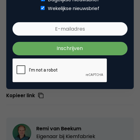
Bronnen:
Wekelijkse nieuwsbrief
De presentatie van
Enquiro
(Hotchkiss).
De sessie ‘Verticals creep into regular search
results’ op de
Search Engine Strategies
in New
York.
Eigen onderzoek
Deel dit artikel
Kopieer link
Remi van Beekum
Eigenaar bij
Kiemfabriek