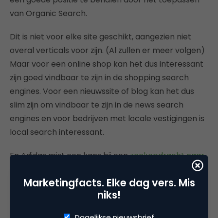
van Organic Search.
Dit is niet voor elke site geschikt, aangezien niet
overal verticals voor zijn. (Al zullen er meer volgen)
Maar voor een online shop kan het dus interessant
zijn goed vindbaar te zijn in de shopping search
engines. Voor een nieuwssite of blog kan het dus
slim zijn om vindbaar te zijn in de news search
engines en voor bedrijven met locale vestigingen is
local search interessant.
En Adidas mist een kans bij een
zoekopdracht naar
Beckham
in de gewone resultaten. Er worden drie
Marketingfacts. Elke dag vers. Mis
images boven de gewone resultaten getoond,
niks!
maar ik zie geen Adidas.
Dagelijkse nieuwsbrief