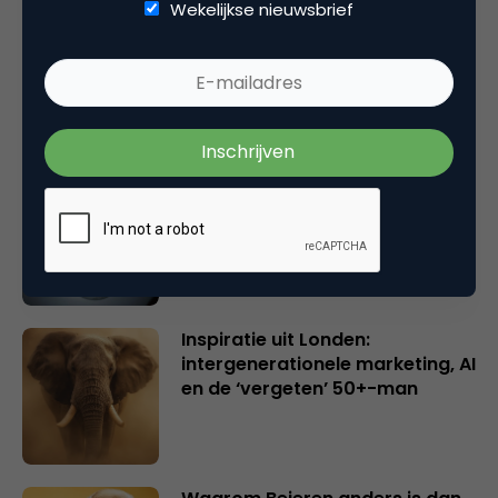
Wekelijkse nieuwsbrief
Rebel with or without a cause?
Wake-upcall voor ontwerpers
en merkeigenaren
Creatieve sector als aanjager
van innovatie en ontsluiter en
verbinder van industrieën
belangrijker en urgenter dan
ooit
Inspiratie uit Londen:
intergenerationele marketing, AI
en de ‘vergeten’ 50+-man