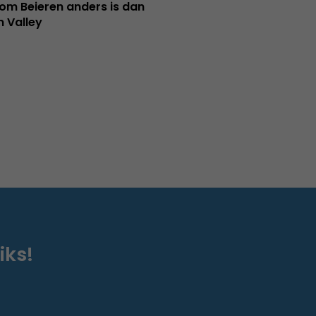
m Beieren anders is dan
n Valley
iks!