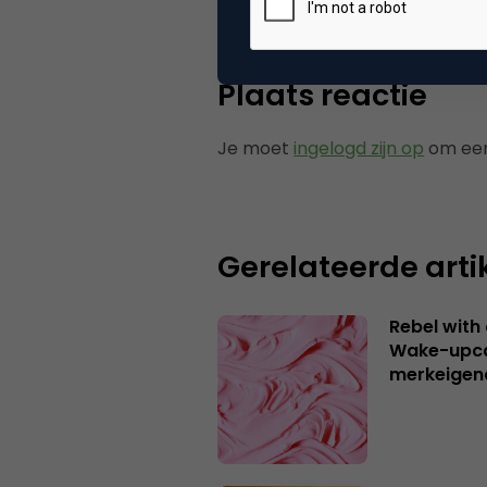
Plaats reactie
Je moet
ingelogd zijn op
om een
Gerelateerde arti
Rebel with
Wake-upca
merkeigen