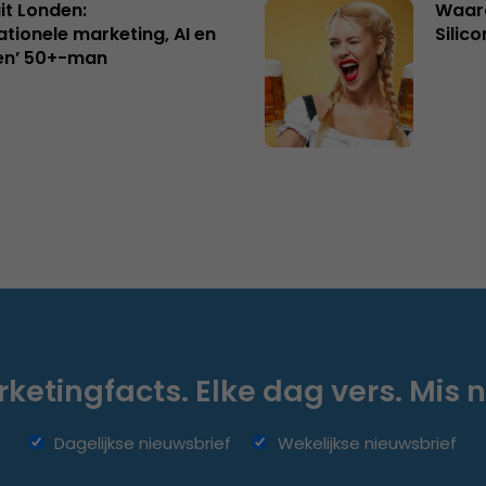
uit Londen:
Waaro
ationele marketing, AI en
Silico
en’ 50+-man
ketingfacts. Elke dag vers. Mis n
Dagelijkse nieuwsbrief
Wekelijkse nieuwsbrief