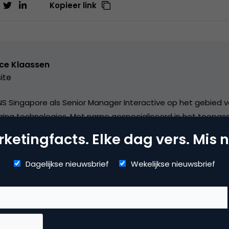
Kopieer link
ice Klaassen
ite
S Singapore als Senior Manager Interactive op het gebied 
ing technologies. Met name gespecialiseerd in het toepas
oden en -technieken.
ketingfacts. Elke dag vers. Mis n
Dagelijkse nieuwsbrief
Wekelijkse nieuwsbrief
mmerce
usiness