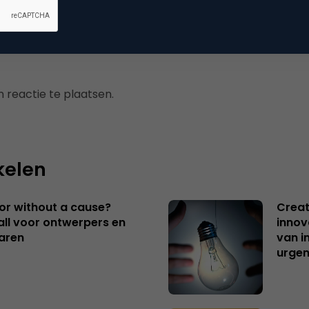
 reactie te plaatsen.
kelen
 or without a cause?
Creat
ll voor ontwerpers en
innov
aren
van i
urgen