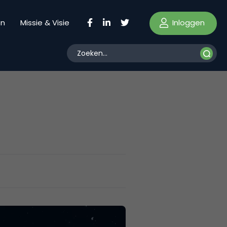
Inloggen
en
Missie & Visie