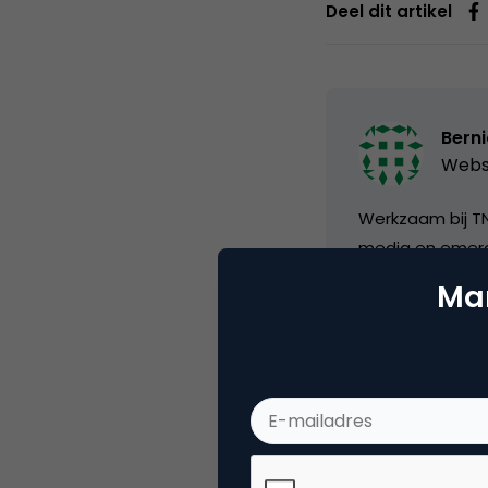
Deel dit artikel
Bern
Webs
Werkzaam bij TN
media en emerg
onderzoeksmeth
Mar
Categorie
Co
Tags
e-b