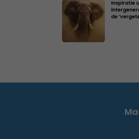
Inspiratie 
intergener
de ‘verget
Mar