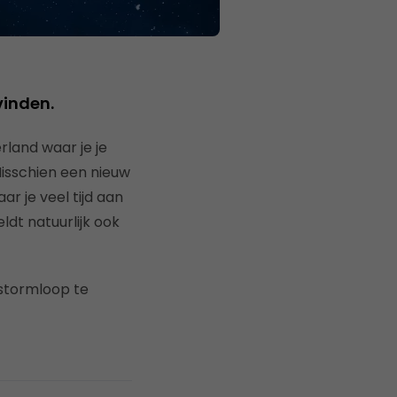
vinden.
land waar je je
isschien een nieuw
r je veel tijd aan
dt natuurlijk ook
 stormloop te