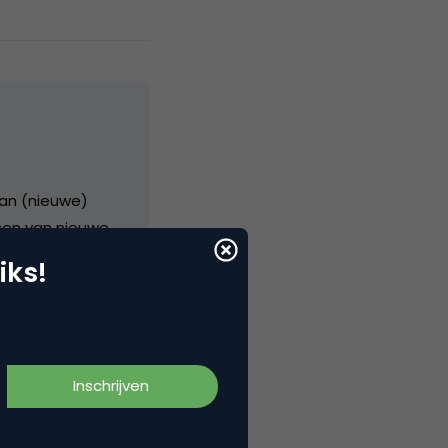
van (nieuwe)
sen van nieuwe
iks!