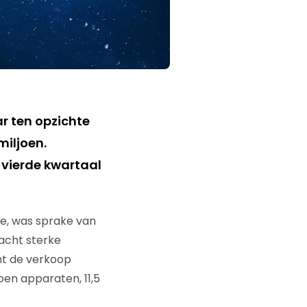
ar ten opzichte
iljoen.
 vierde kwartaal
e, was sprake van
acht sterke
emt de verkoop
oen apparaten, 11,5