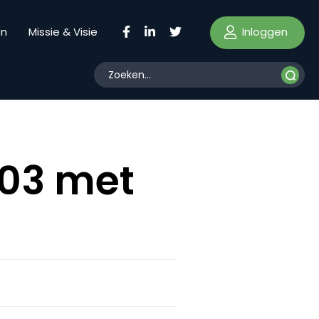
Inloggen
en
Missie & Visie
003 met