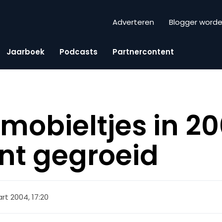
Adverteren
Blogger word
Jaarboek
Podcasts
Partnercontent
mobieltjes in 2
nt gegroeid
rt 2004, 17:20