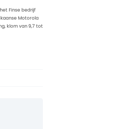
et Finse bedrijf
rikaanse Motorola
g, klom van 9,7 tot