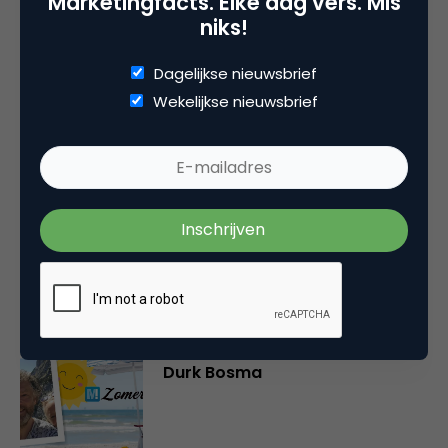
Marketingfacts. Elke dag vers. Mis
Je moet
ingelogd zijn op
om een reactie te
niks!
plaatsen.
Dagelijkse nieuwsbrief
Wekelijkse nieuwsbrief
Gerelateerde artikelen
Marketingfacts Zomercheck –
Vita Kovalenko
Marketingfacts Zomercheck –
Durk Bosma