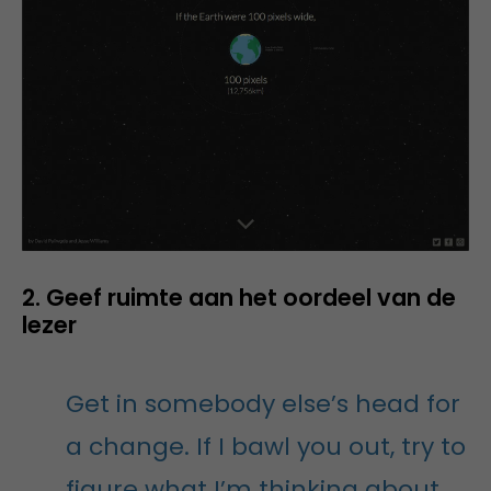
2. Geef ruimte aan het oordeel van de
lezer
Get in somebody else’s head for
a change. If I bawl you out, try to
figure what I’m thinking about