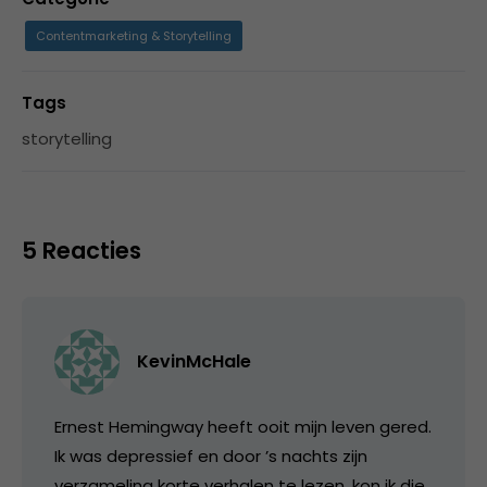
Contentmarketing & Storytelling
Tags
storytelling
5 Reacties
KevinMcHale
Ernest Hemingway heeft ooit mijn leven gered.
Ik was depressief en door ’s nachts zijn
verzameling korte verhalen te lezen, kon ik die