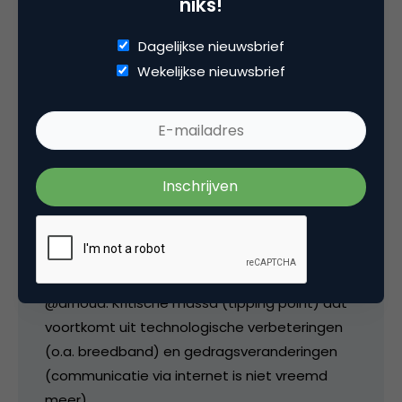
niks!
Denk dus dat het weinig te maken heeft met
technologie óf breedband aansluitingen. Meer
Dagelijkse nieuwsbrief
met het totaal aantal mensen dat nu online
Wekelijkse nieuwsbrief
is…
3 juni 2007 om 05:02
media
@arnoud: Kritische massa (tipping point) dat
voortkomt uit technologische verbeteringen
(o.a. breedband) en gedragsveranderingen
(communicatie via internet is niet vreemd
meer).