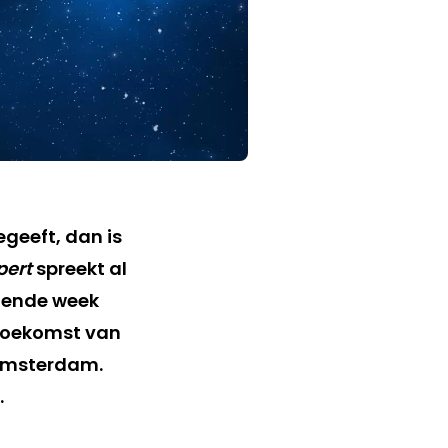
egeeft, dan is
pert
spreekt al
lgende week
 toekomst van
Amsterdam.
.