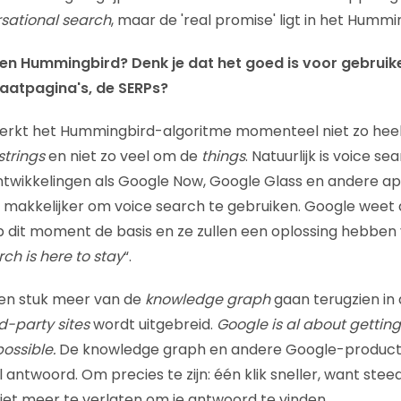
sational search
, maar de 'real promise' ligt in het Humm
gen Hummingbird? Denk je dat het goed is voor gebruike
aatpagina's, de SERPs?
, werkt het Hummingbird-algoritme momenteel niet zo hee
strings
en niet zo veel om de
things
. Natuurlijk is voice se
twikkelingen als Google Now, Google Glass en andere ap
 makkelijker om voice search te gebruiken. Google weet 
p dit moment de basis en ze zullen een oplossing hebbe
ch is here to stay
“.
 een stuk meer van de
knowledge graph
gaan terugzien in 
rd-party sites
wordt uitgebreid.
Google is al about getting
ossible.
De knowledge graph en andere Google-producte
 antwoord. Om precies te zijn: één klik sneller, want stee
et meer te verlaten om je antwoord te vinden.