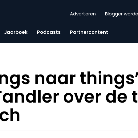
Adverteren
Blogger word
Jaarboek
Podcasts
Partnercontent
ings naar things
andler over de
rch