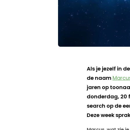
Als je jezelf i
de naam
Marcus
jaren op toonaa
donderdag, 20 f
search op de ee
Deze week sprak
Marcus, wat zie je