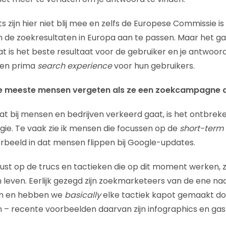
s zijn hier niet blij mee en zelfs de Europese Commissie i
de zoekresultaten in Europa aan te passen. Maar het ga
 is het beste resultaat voor de gebruiker en je antwoord 
een prima
search experience
voor hun gebruikers.
de meeste mensen vergeten als ze een zoekcampagne 
dat bij mensen en bedrijven verkeerd gaat, is het ontbrek
gie. Te vaak zie ik mensen die focussen op de
short-term 
oorbeeld in dat mensen flippen bij Google-updates.
cust op de trucs en tactieken die op dit moment werken, z
n leven. Eerlijk gezegd zijn zoekmarketeers van de ene n
en en hebben we
basically
elke tactiek kapot gemaakt doo
n – recente voorbeelden daarvan zijn infographics en ga