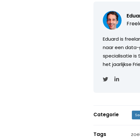
Edua
Freel
Eduard is freela
naar een data-ge
specialisatie is
het jaarlijkse F
Categorie
Se
Tags
zoe