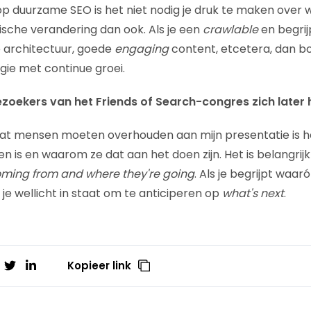
 op duurzame SEO is het niet nodig je druk te maken over
ische verandering dan ook. Als je een
crawlable
en begrij
 architectuur, goede
engaging
content, etcetera, dan b
gie met continue groei.
oekers van het Friends of Search-congres zich later 
dat mensen moeten overhouden aan mijn presentatie is h
n is en waarom ze dat aan het doen zijn. Het is belangrij
oming from and where they're going
. Als je begrijpt waa
je wellicht in staat om te anticiperen op
what's next
.
Kopieer link