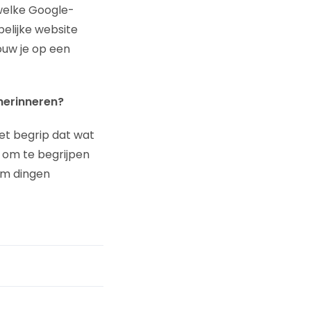
 welke Google-
pelijke website
ouw je op een
herinneren?
et begrip dat wat
k om te begrijpen
róm dingen