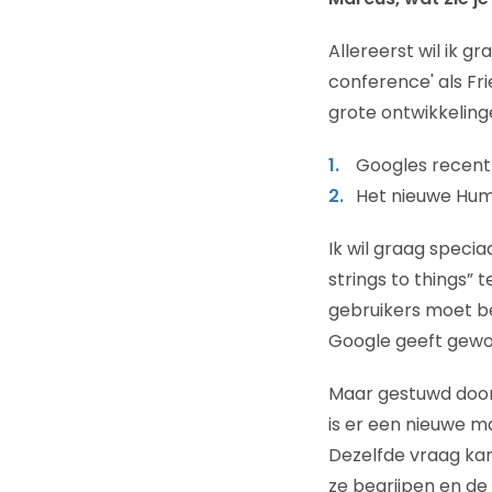
Allereerst wil ik g
conference' als Fr
grote ontwikkeling
Googles recent 
Het nieuwe Hum
Ik wil graag speci
strings to things”
gebruikers moet b
Google geeft gewoo
Maar gestuwd door 
is er een nieuwe m
Dezelfde vraag ka
ze begrijpen en d