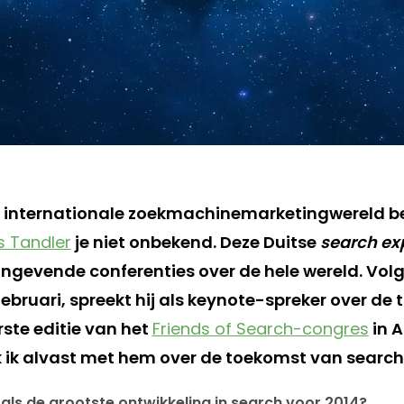
n de internationale zoekmachinemarketingwereld b
 Tandler
je niet onbekend. Deze Duitse
search ex
ngevende conferenties over de hele wereld. Vo
ebruari, spreekt hij als keynote-spreker over de
rste editie van het
Friends of Search-congres
in 
 ik alvast met hem over de toekomst van search
 als de grootste ontwikkeling in search voor 2014?