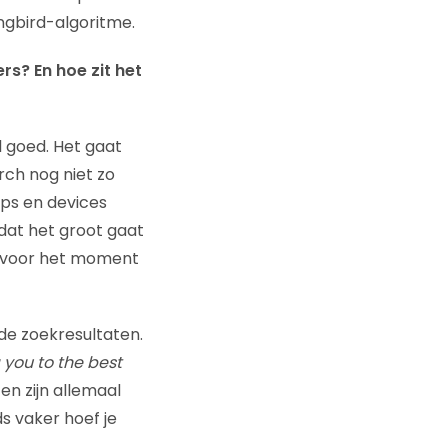
ingbird-algoritme.
rs? En hoe zit het
l goed. Het gaat
arch nog niet zo
ps en devices
dat het groot gaat
n voor het moment
de zoekresultaten.
 you to the best
n zijn allemaal
ds vaker hoef je