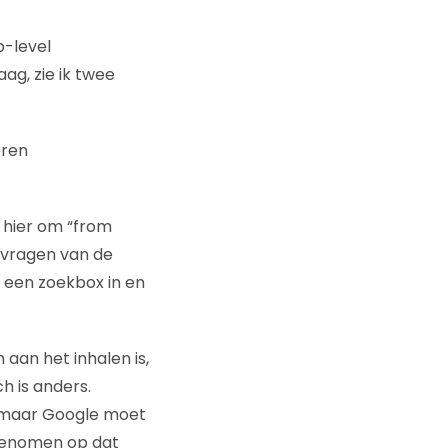
p-level
ag, zie ik twee
eren
s hier om “from
 vragen van de
 een zoekbox in en
aan het inhalen is,
ch is anders.
, maar Google moet
 genomen op dat