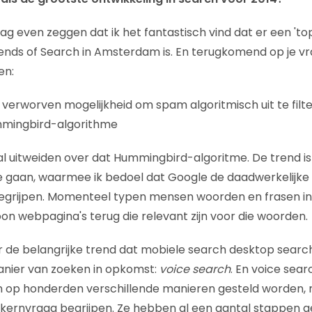
raag even zeggen dat ik het fantastisch vind dat er een 'to
iends of Search in Amsterdam is. En terugkomend op je vra
en:
verworven mogelijkheid om spam algoritmisch uit te filt
mingbird-algorithme
aal uitweiden over dat Hummingbird-algoritme. De trend i
 te gaan, waarmee ik bedoel dat Google de daadwerkelijke
egrijpen. Momenteel typen mensen woorden en frasen in
n webpagina's terug die relevant zijn voor die woorden.
de belangrijke trend dat mobiele search desktop search 
anier van zoeken in opkomst:
voice search
. En voice sear
n op honderden verschillende manieren gesteld worden
e kernvraag begrijpen. Ze hebben al een aantal stappen