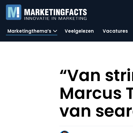
Marketingthema’s
Veelgelezen
Vacatures
“Van str
Marcus T
van sea