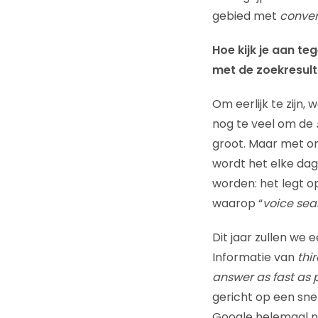
gebied met
conver
Hoe kijk je aan te
met de zoekresult
Om eerlijk te zijn
nog te veel om de
groot. Maar met on
wordt het elke dag
worden: het legt o
waarop “
voice sear
Dit jaar zullen we
Informatie van
thi
answer as fast as p
gericht op een snel
Google helemaal ni