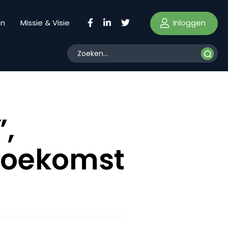
Inloggen
en
Missie & Visie
”,
 toekomst