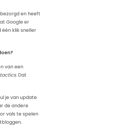
s bezorgd en heeft
at Google er
één klik sneller
doen?
en van een
tactics
. Dat
ul je van update
aar de andere
r vals te spelen
stbloggen.