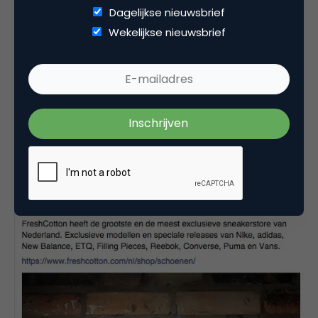
advertising onder andere om meer traffic naar de
Dagelijkse nieuwsbrief
website te leiden. Hieronder zie je een korte post
Wekelijkse nieuwsbrief
waar verschillende merken uit het assortiment
staan beschreven met een foto van een populair
model ter ondersteuning. Onder de tekst staat een
link naar de webshop. Eenmaal op de website
beland, wordt de bezoeker geactiveerd om actief
de aangeboden producten te bekijken en kennis
met het merk te maken.