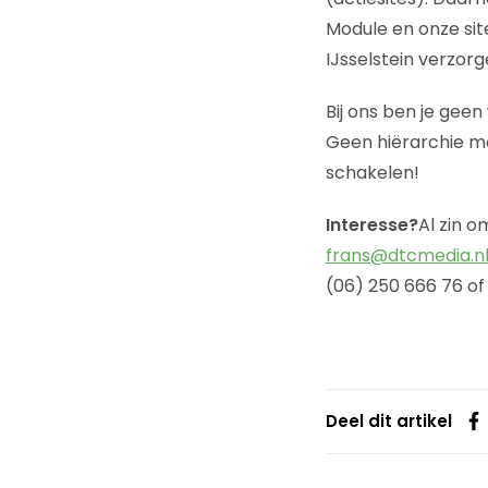
Module en onze sit
IJsselstein verzor
Bij ons ben je ge
Geen hiërarchie ma
schakelen!
Interesse?
Al zin o
frans@dtcmedia.n
(06) 250 666 76 of 
Deel dit artikel