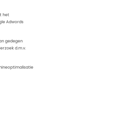
t het
gle Adwords
van gedegen
erzoek d.m.v.
hineoptimalisatie