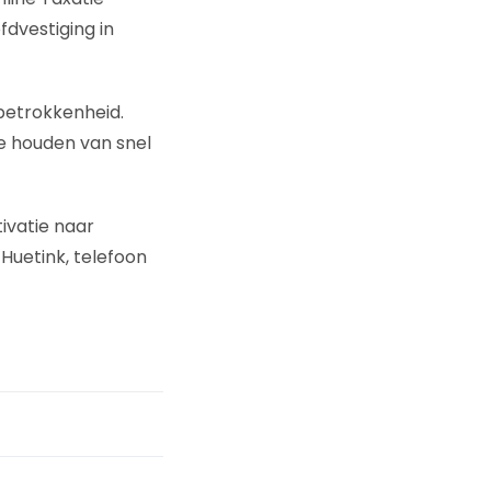
fdvestiging in
betrokkenheid.
We houden van snel
tivatie naar
 Huetink, telefoon