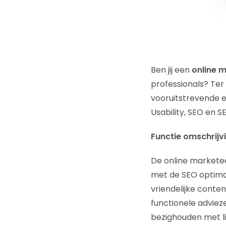
Ben jij een
online m
professionals? Ter
vooruitstrevende 
Usability, SEO en S
Functie omschrijvi
De online marketeer
met de SEO optimal
vriendelijke conte
functionele adviez
bezighouden met lin