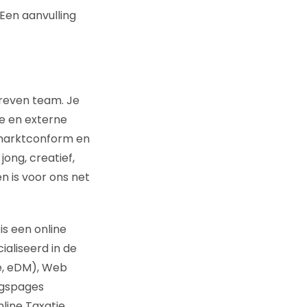
 Een aanvulling
reven team. Je
ne en externe
n marktconform en
jong, creatief,
n is voor ons net
is een online
aliseerd in de
te, eDM), Web
ngspages
line Taxatie