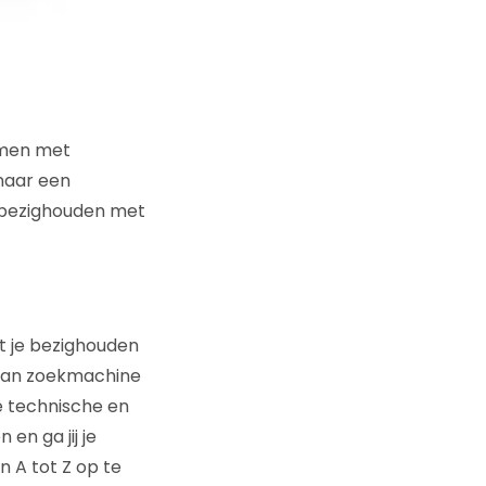
amen met
 naar een
t bezighouden met
at je bezighouden
 van zoekmachine
e technische en
en ga jij je
n A tot Z op te