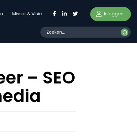
Inloggen
en
Missie & Visie
eer – SEO
media