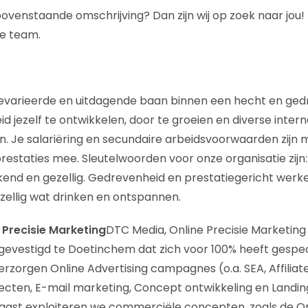
 bovenstaande omschrijving? Dan zijn wij op zoek naar jou!
e team.
gevarieerde en uitdagende baan binnen een hecht en ged
eid jezelf te ontwikkelen, door te groeien en diverse inter
en. Je salariëring en secundaire arbeidsvoorwaarden zij
estaties mee. Sleutelwoorden voor onze organisatie zijn: 
end en gezellig. Gedrevenheid en prestatiegericht werke
ezellig wat drinken en ontspannen.
 Precisie Marketing
DTC Media, Online Precisie Marketing 
evestigd te Doetinchem dat zich voor 100% heeft gespeci
erzorgen Online Advertising campagnes (o.a. SEA, Affilia
jecten, E-mail marketing, Concept ontwikkeling en Landi
naast exploiteren we commerciële concepten, zoals de On