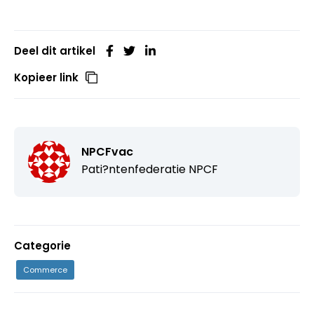
Deel dit artikel
Kopieer link
NPCFvac
Pati?ntenfederatie NPCF
Categorie
Commerce