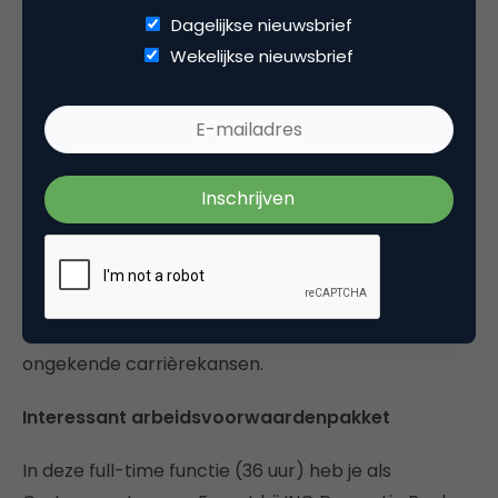
Dagelijkse nieuwsbrief
Binnen ING Bank realiseren we ons dat we voor
Wekelijkse nieuwsbrief
kwalitatieve groei steeds moeten zorgen dat we de
beste mensen op de juiste plek hebben. Daarom
investeren we veel in jouw persoonlijke doorgroei en
ontwikkeling. Maar we verwachten ook dat je hierin
zelf initiatief neemt en jezelf altijd op de hoogte
houdt van actuele ontwikkelingen binnen je
vakgebied en jezelf blijft verbeteren. We
ondersteunen je graag in je doorgroei, zowel
horizontaal als verticaal, en we bieden je
ongekende carrièrekansen.
Interessant arbeidsvoorwaardenpakket
In deze full-time functie (36 uur) heb je als