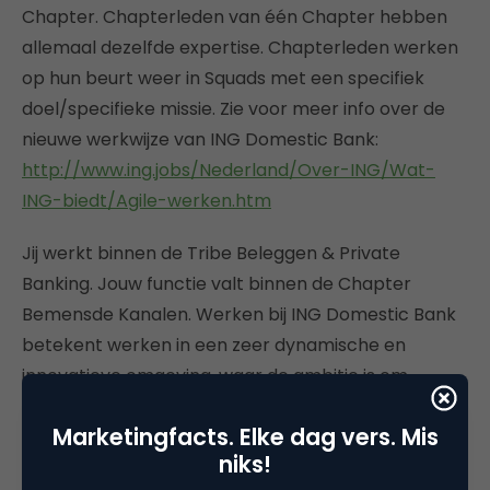
Chapter. Chapterleden van één Chapter hebben
allemaal dezelfde expertise. Chapterleden werken
op hun beurt weer in Squads met een specifiek
doel/specifieke missie. Zie voor meer info over de
nieuwe werkwijze van ING Domestic Bank:
http://www.ing.jobs/Nederland/Over-ING/Wat-
ING-biedt/Agile-werken.htm
Jij werkt binnen de Tribe Beleggen & Private
Banking. Jouw functie valt binnen de Chapter
Bemensde Kanalen. Werken bij ING Domestic Bank
betekent werken in een zeer dynamische en
innovatieve omgeving, waar de ambitie is om
koploper te zijn en te blijven in het (internationale)
Marketingfacts. Elke dag vers. Mis
bankwezen.
niks!
Ontwikkeling en doorgroei