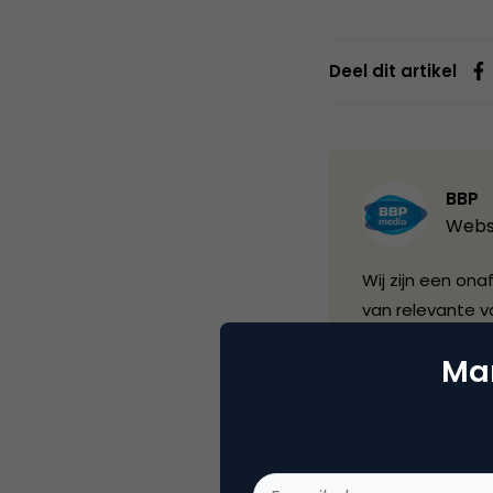
Deel dit artikel
BBP
Webs
Wij zijn een ona
van relevante v
professionals 
Mar
contact centers.
de e-commerce m
een drietalige 
met branchepart
Media.