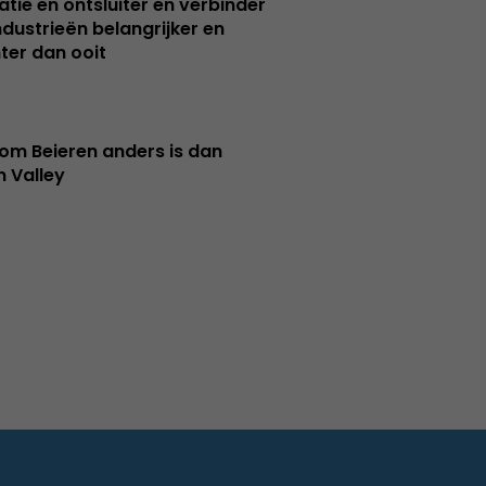
atie en ontsluiter en verbinder
ndustrieën belangrijker en
ter dan ooit
m Beieren anders is dan
n Valley