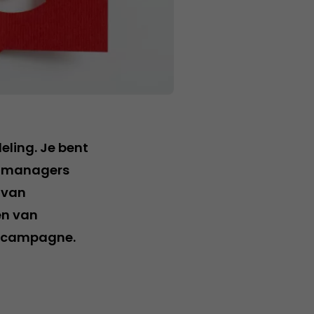
ling. Je bent
ntmanagers
 van
en van
adcampagne.