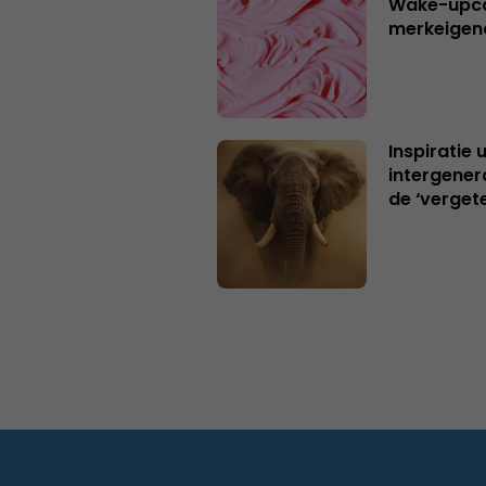
Wake-upca
merkeigen
Inspiratie 
intergener
de ‘verget