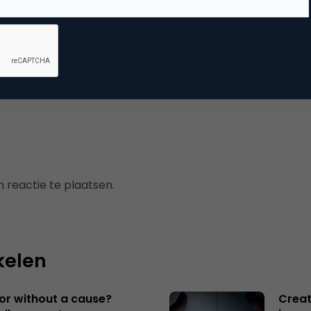
mmerce
 reactie te plaatsen.
kelen
 or without a cause?
Creat