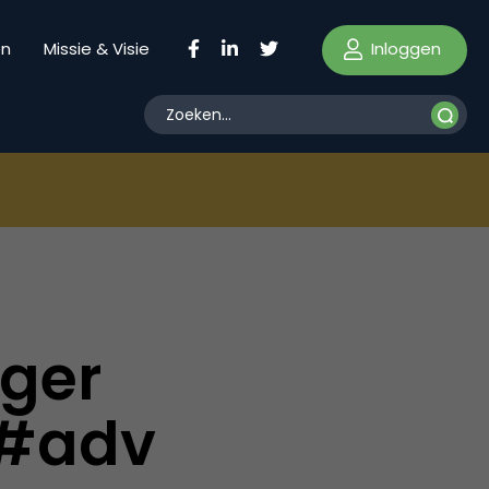
Inloggen
en
Missie & Visie
ger
 #adv