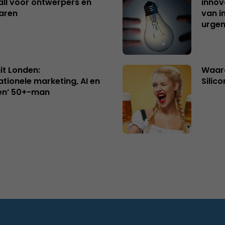
ll voor ontwerpers en
innov
aren
van i
urgen
uit Londen:
Waaro
ationele marketing, AI en
Silico
en’ 50+-man