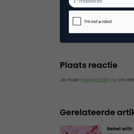
Categorie
Co
Plaats reactie
Je moet
ingelogd zijn op
om een
Gerelateerde arti
Rebel with