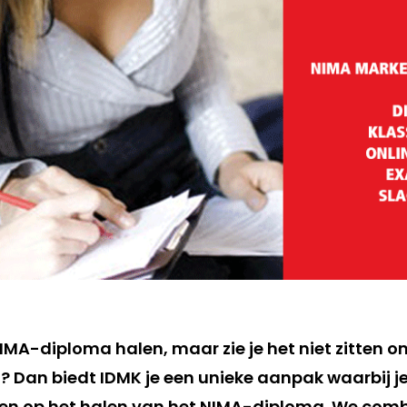
NIMA-diploma halen, maar zie je het niet zitten o
n? Dan biedt IDMK je een unieke aanpak waarbij j
den op het halen van het NIMA-diploma. We com