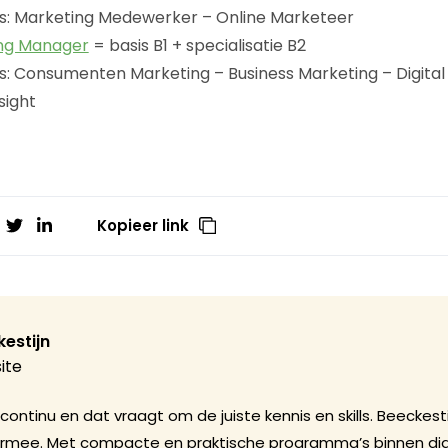
es: Marketing Medewerker – Online Marketeer
ng Manager
= basis B1 + specialisatie B2
es: Consumenten Marketing – Business Marketing – Digital
sight
Kopieer link
estijn
ite
ontinu en dat vraagt om de juiste kennis en skills. Beeckest
ermee. Met compacte en praktische programma’s binnen digi