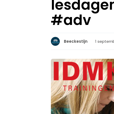
lesdagen
#adv
1 septemb
Beeckestijn