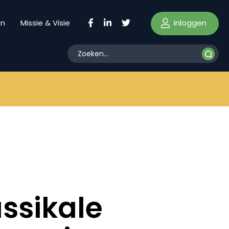
Inloggen
en
Missie & Visie
ssikale