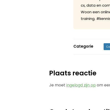
cx, data en com
Woon een online
training. #kenn
Categorie
Co
Plaats reactie
Je moet
ingelogd zijn op
om een