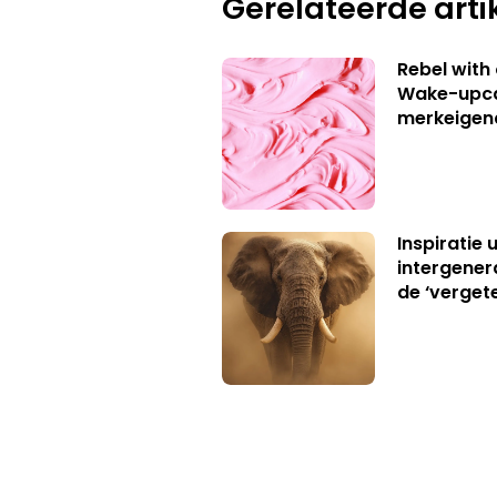
Gerelateerde arti
Rebel with
Wake-upca
merkeigen
Inspiratie 
intergener
de ‘verget