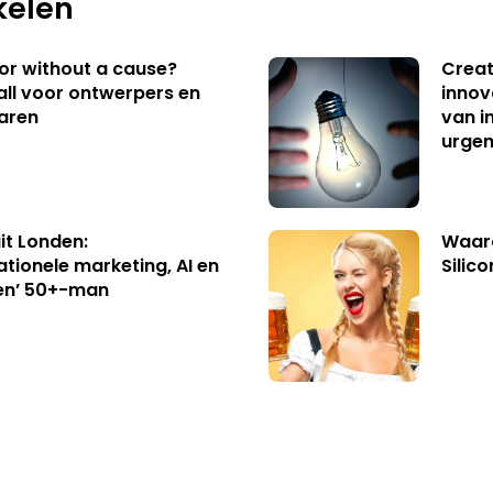
kelen
 or without a cause?
Creat
ll voor ontwerpers en
innov
aren
van i
urgen
uit Londen:
Waaro
ationele marketing, AI en
Silico
en’ 50+-man