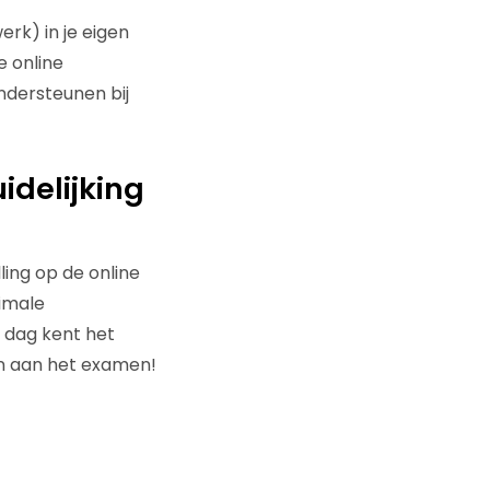
erk) in je eigen
e online
ndersteunen bij
idelijking
ling op de online
timale
 dag kent het
en aan het examen!