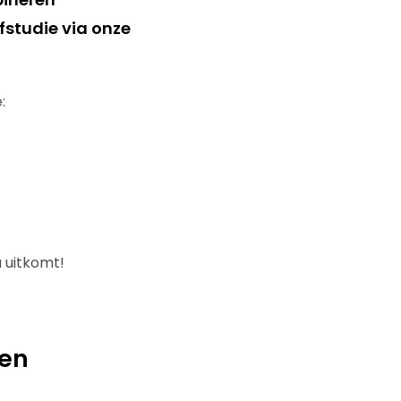
fstudie via onze
:
 uitkomt!
gen