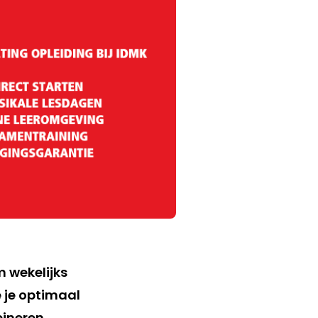
m wekelijks
e je optimaal
bineren