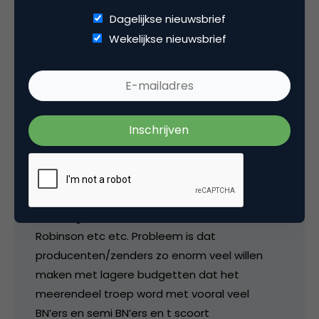
Dagelijkse nieuwsbrief
wouter
Wekelijkse nieuwsbrief
Wie anno 2018 nog in die cijfers van SKO
gelooft needs a wake up call, je kan echt
statistisch beter een dobbelsteen gooien dan
die cijfers als betrouwbaar zien. Ik als 25 jarige
ken maar weinig leeftijdsgenootjes die nog
voor de buis bivakkeren, dat zal misschien wat
extreem zijn maar denk dat vooral enkele
programma’s nog echt kijktijd trekken. Denk
aan dingen als voetbal en de klassieke
Robinson etc etc. Probleem is dat
producenten/zenders zo enorm veel willen
maken met lagere budgetten dat het
meerendeel troep word met vooral veel
BN’ers en semi BN’ers en t scoort