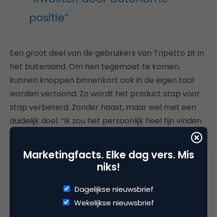
positie”
Een groot deel van de gebruikers van Tripetto zit in
het buitenland. Om hen tegemoet te komen,
kunnen knoppen binnenkort ook in de eigen taal
worden vertoond. Zo wordt het product stap voor
stap verbeterd. Zonder haast, maar wel met een
duidelijk doel. “Ik zou het persoonlijk heel fijn vinden
dat als we een kritieke massa weten te bereiken
waardoor het ambassadeurschap wat ons bijna
Marketingfacts. Elke dag vers. Mis
niets kost en heel goed werkt op grotere schaal
niks!
gaat werken, waardoor we in ultimo nooit extern
geld hoeven aantrekken. Ik denk dat het product
Dagelijkse nieuwsbrief
kwalitatief zo goed is doordat we helemaal vrij en
Wekelijkse nieuwsbrief
autonoom hebben kunnen handelen in de