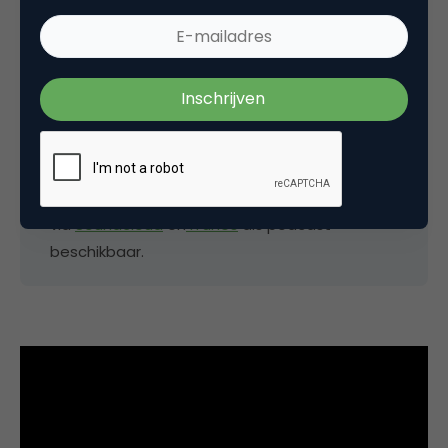
ontwikkeling. Die liep echt wel van tijd tot tijd
vertraging op en heeft pijn gedaan, maar het heeft
er wel toe geleid dat het product zo is zoals het nu
is.”
De uitzendingen van Fast Moving Targets zijn
via
Soundcloud
en
iTunes
als podcast
beschikbaar.