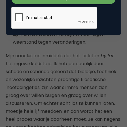
komen we 'wat' uitdagingen tegen, zoals de
marketeer in het dagelijks leven ervaart bij het
doorvoeren van veranderingen: het wemelt van
de weerstand. En een futurist moet de koning
zijn van het loslaten van zijn of haar eigen
weerstand tegen veranderingen.
Mijn conclusie is inmiddels dat het loslaten
by far
het ingewikkeldste is. Ik heb persoonlijk door
schade en schande geleerd dat biologie, techniek
en wezenlijke inzichten prachtige filosofische
'hoofddingetjes' zijn waar slimme mensen zich
graag over willen buigen en graag over willen
discusseren. Om echter echt los te kunnen laten,
moet je hele lijf meedoen; en dan wordt het een
heel proces waar je doorheen moet. Je kan negens